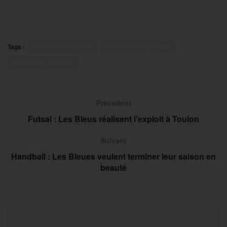
Tags :
Clermont-Ferrand
Gabriella Papadakis
Guillaume Cizeron
Précedent
Futsal : Les Bleus réalisent l’exploit à Toulon
Suivant
Handball : Les Bleues veulent terminer leur saison en
beauté