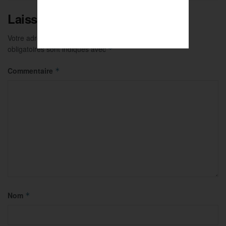
Laisser un commentaire
Votre adresse e-mail ne sera pas publiée.
Les champs
obligatoires sont indiqués avec
*
Commentaire
*
Nom
*