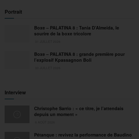
Portrait
Boxe – PALATINA 8 : Tania D’Almeida, le
sourire de la boxe tricolore
31 JUILLET 2026
Boxe – PALATINA 8 : grande première pour
l’explosif Kpassagnon Boli
30 JUILLET 2026
Interview
Christophe Sarrio : « ce titre, je l’attendais
depuis un moment »
6 AOÛT 2026
Pétanque : revivez la performance de Baudino