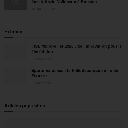
face à Meziri-Volkmann à Romans
31 JUILLET 2026
Extrême
FISE Montpellier 2026 : de l’innovation pour la
29e édition
18 MARS 2026
Sports Extrêmes : le FISE débarque en Ile-de-
France !
2 MARS 2026
Articles populaires