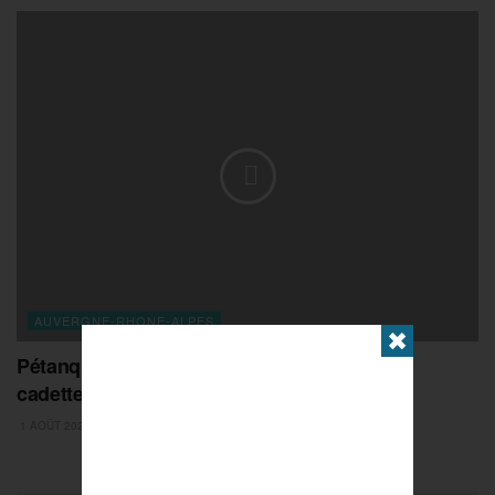
AUVERGNE-RHONE-ALPES
✖
Pétanque : revivez la demi-finale doublette
cadettes à Romans
1 AOÛT 2026