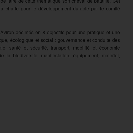
 de faire de cette thématique son cheval de bataille. Cet
la charte pour le développement durable par le comité
viron déclinés en 8 objectifs pour une pratique et une
ue, écologique et social : gouvernance et conduite des
ale, santé et sécurité, transport, mobilité et économie
e la biodiversité, manifestation, équipement, matériel,