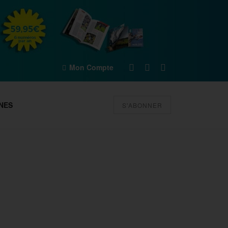
Mon Compte
NES
S'ABONNER