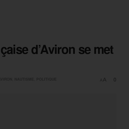
çaise d’Aviron se met
0
AVIRON
,
NAUTISME
,
POLITIQUE
A
A