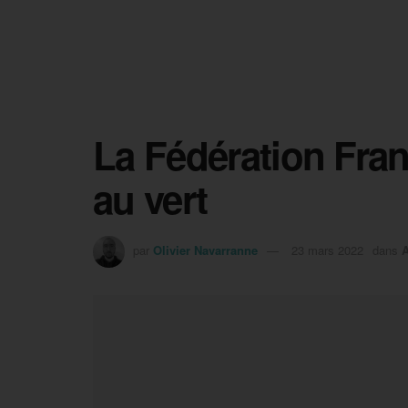
La Fédération Fran
au vert
par
Olivier Navarranne
23 mars 2022
dans