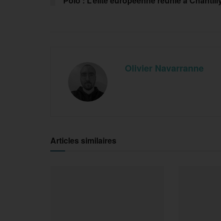
Polo : L’élite européenne réunie à Chantill
Olivier Navarranne
Articles similaires