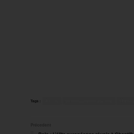
Tags :
Aviron
Développement durable
FFAvir
Précedent