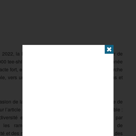
✖
2022, la FFAviron fait le choix de ne plus distribuer de
000 tee-shirts techniques étaient distribués chaque année
acte fort, elle affirme sa volonté d’entamer une démarche
ble, vers une réduction de la consommation de biens et
ccasion de la Journée mondiale de l’eau. Cette journée de
ur l’article 6 de la charte pour le développement durable :
diversité et des milieux naturels. Sport de nature par
et les rameurs comme observateurs permanents de
ité et des milieux naturels, notamment des fleuves et des