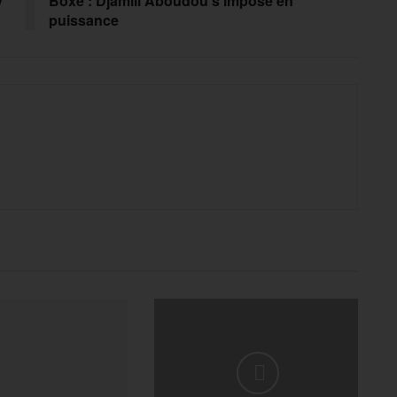
y
Boxe : Djamili Aboudou s’impose en
puissance