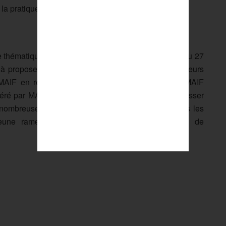
la pratique.
 thématique aux côtés de son partenaire, la MAIF. Du 27
s à proposer une action de nettoyage des berges à leurs
MAIF en référençant l’opération sur la plateforme MAIF
ré par MAIF, est une invitation à agir afin de progresser
 nombreuses solutions sont proposées pour que tous les
jeune rameur, puissent agir pour la préservation de