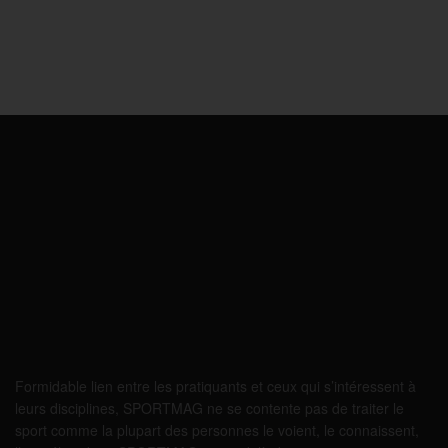
Formidable lien entre les pratiquants et ceux qui s’intéressent à
leurs disciplines, SPORTMAG ne se contente pas de traiter le
sport comme la plupart des personnes le voient, le connaissent,