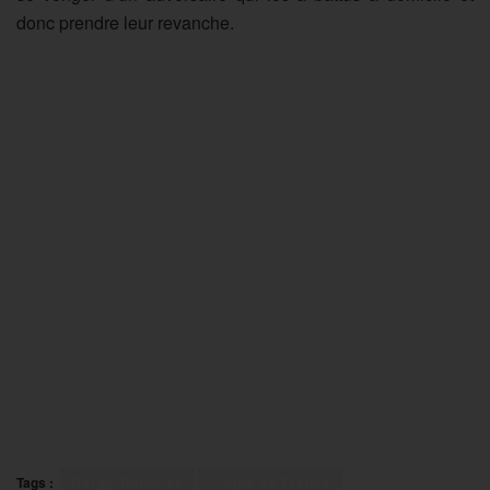
donc prendre leur revanche.
Tags :
Cergy-Pontoise
Coupe de France