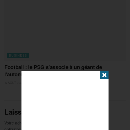
BUSINESS
Football : le PSG s’associe à un géant de
l’automobile
✖
5 AOÛT 2026
Laisser un commentaire
Votre adresse e-mail ne sera pas publiée.
Les champs
obligatoires sont indiqués avec
*