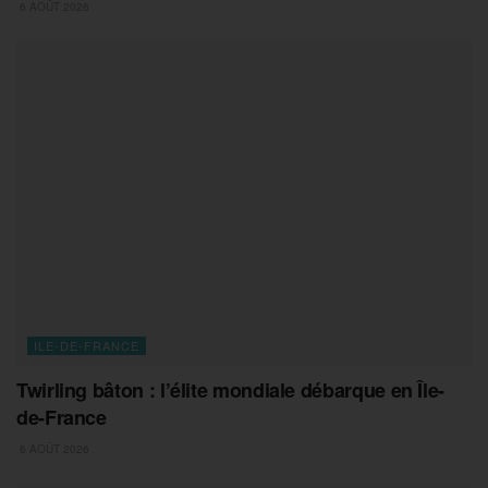
6 AOÛT 2026
ILE-DE-FRANCE
Twirling bâton : l’élite mondiale débarque en Île-
de-France
6 AOÛT 2026