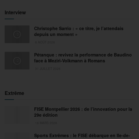
Interview
Christophe Sarrio : « ce titre, je l’attendais
depuis un moment »
6 AOÛT 2026
Pétanque : revivez la performance de Baudino
face à Meziri-Volkmann à Romans
31 JUILLET 2026
Extrême
FISE Montpellier 2026 : de l’innovation pour la
29e édition
18 MARS 2026
Sports Extrêmes : le FISE débarque en Ile-de-