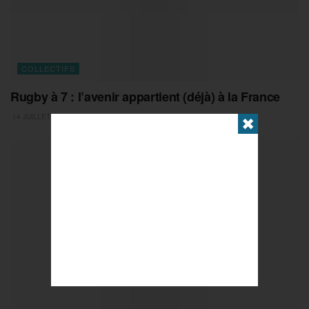
COLLECTIFS
Rugby à 7 : l’avenir appartient (déjà) à la France
14 JUILLET 2026
✖