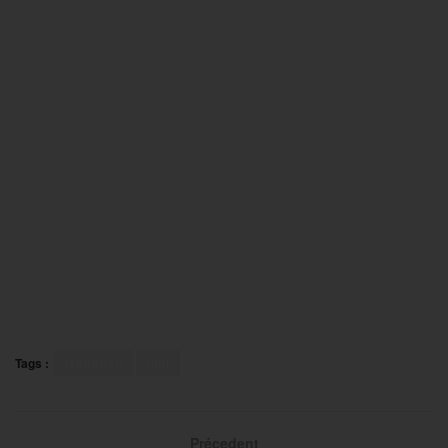
Tags :
Handball
Lidl
Précedent