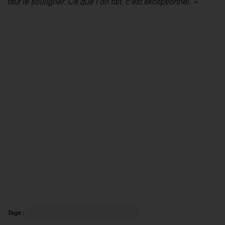
faut le souligner. Ce que l’on fait, c’est exceptionnel. »
Tags :
Bleues
Handball
Mondial