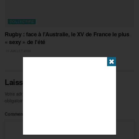
COLLECTIFS
Rugby : face à l’Australie, le XV de France le plus
« sexy » de l’été
10 JUILLET 2026
✖
Laisser un commentaire
Votre adresse e-mail ne sera pas publiée.
Les champs
obligatoires sont indiqués avec
*
Commentaire
*