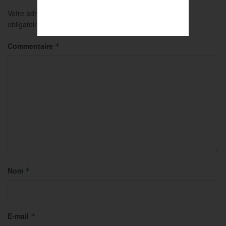
Votre adresse e-mail ne sera pas publiée.
Les champs
obligatoires sont indiqués avec
*
Commentaire
*
Nom
*
E-mail
*