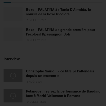
Boxe – PALATINA 8 : Tania D’Almeida, le
sourire de la boxe tricolore
31 JUILLET 2026
Boxe – PALATINA 8 : grande première pour
l’explosif Kpassagnon Boli
30 JUILLET 2026
Interview
Christophe Sarrio : « ce titre, je l’attendais
depuis un moment »
6 AOÛT 2026
Pétanque : revivez la performance de Baudino
face à Meziri-Volkmann à Romans
31 JUILLET 2026