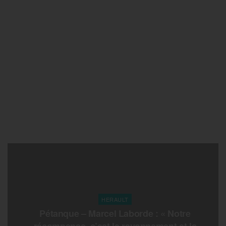
HERAULT
Pétanque – Marcel Laborde : « Notre
récompense, c’est le rayonnement et la