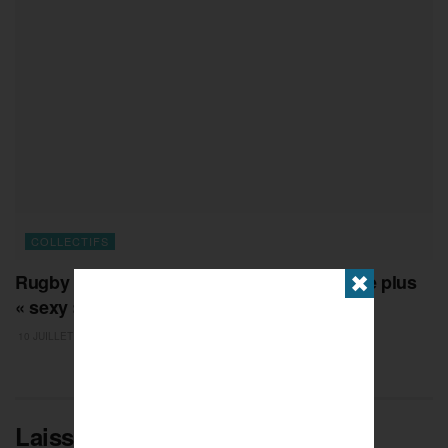
COLLECTIFS
Rugby : face à l’Australie, le XV de France le plus
✖
« sexy » de l’été
10 JUILLET 2026
Laisser un commentaire