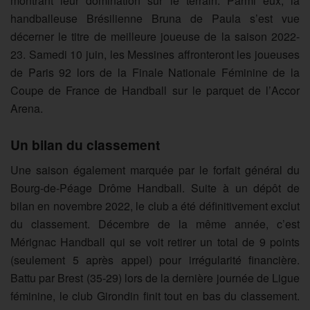
montrant leur domination sur le terrain. Parmi eux, la
handballeuse Brésilienne Bruna de Paula s’est vue
décerner le titre de meilleure joueuse de la saison
2022-
23
. Samedi 10 juin, les Messines affronteront les joueuses
de Paris 92 lors de la Finale Nationale Féminine de la
Coupe de France
de Handball
sur le parquet de l’
Accor
Arena
.
Un bilan du classement
Une saison également marquée par le forfait général du
Bourg-de-Péage Drôme Handball. Suite à un dépôt de
bilan en novembre 2022, le club a été définitivement exclut
du classement. Décembre de la même année, c’est
Mé
rignac
Handball qui se voit retirer un total de 9 points
(seulement 5 après appel) pour irrégularité financière.
Battu par Brest (35-29) lors de la derni
è
re journée de Ligue
féminine,
le club
Girondin finit tout en bas du classement.