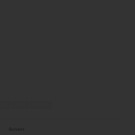
ique
Loiret
Orléans
Suivant