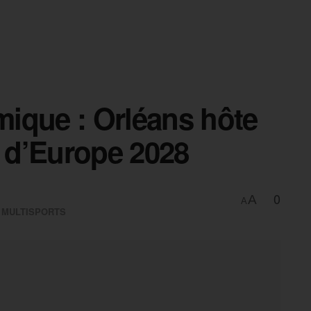
ique : Orléans hôte
 d’Europe 2028
0
A
A
,
MULTISPORTS