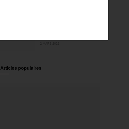
l’innovation pour la 29e
édition
18 MARS 2026
Sports Extrêmes : le FISE
débarque en Ile-de-France !
2 MARS 2026
Articles populaires