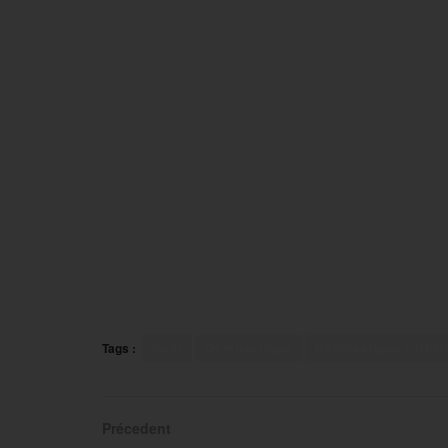
Tags :
Gym
Gymnastique
Gymnastique rythm
Précedent