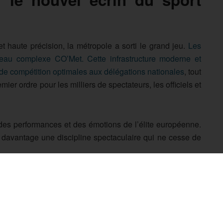
t haute précision, la métropole a sorti le grand jeu.
Les
eau complexe CO’Met. Cette infrastructure moderne et
s de compétition optimales aux délégations nationales
, tout
er ordre pour les milliers de spectateurs, les officiels et
des performances et des émotions de l’élite européenne.
 davantage une discipline spectaculaire qui ne cesse de
a reconnaissance
nternationale du savoir-faire
rançais