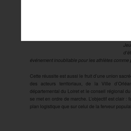
Po
l’o
Ryt
pou
Jeu
d’ê
événement inoubliable pour les athlètes comme p
Cette réussite est aussi le fruit d’une union sac
des acteurs territoriaux, de la Ville d’Orl
départemental du Loiret et le conseil régional d
se met en ordre de marche. L’objectif est clair : 
plan logistique que sur celui de la ferveur populai