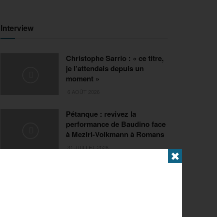
Interview
Christophe Sarrio : « ce titre,
je l’attendais depuis un
moment »
6 AOÛT 2026
Pétanque : revivez la
performance de Baudino face
à Meziri-Volkmann à Romans
31 JUILLET 2026
✖
Extrême
FISE Montpellier 2026 : de