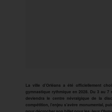
La ville d’Orléans a été officiellement ch
gymnastique rythmique en 2028. Du 3 au 7 ma
deviendra le centre névralgique de la disc
compétition, l’enjeu s’avère monumental, puis
pour décrocher son billet pour les Jeux Oly