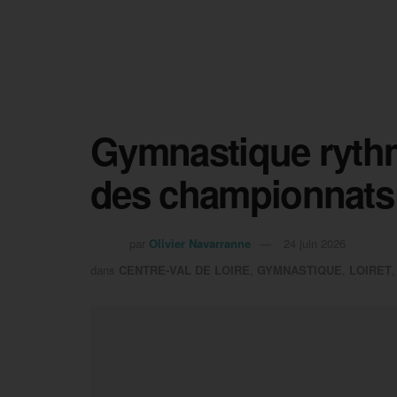
Gymnastique rythm
des championnats
par
Olivier Navarranne
24 juin 2026
dans
CENTRE-VAL DE LOIRE
,
GYMNASTIQUE
,
LOIRET