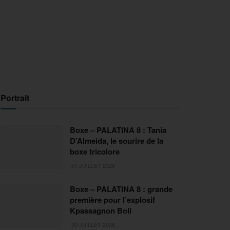
Portrait
Boxe – PALATINA 8 : Tania
D’Almeida, le sourire de la
boxe tricolore
31 JUILLET 2026
Boxe – PALATINA 8 : grande
première pour l’explosif
Kpassagnon Boli
30 JUILLET 2026