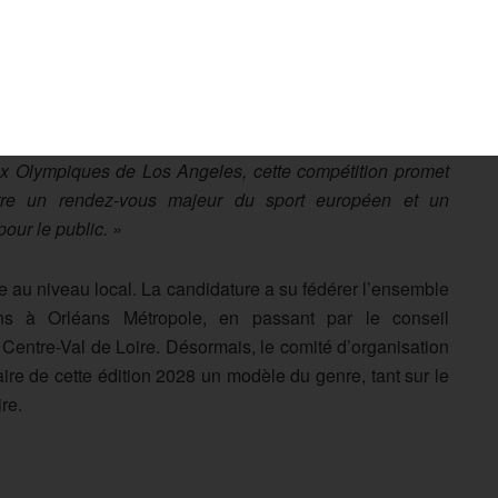
ur la présidente de la FFG, Dominique Mérieux,
«
rganisation des Championnats d’Europe de Gymnastique
hmique 2028 à Orléans est une formidable opportunité
r la gymnastique française. À quelques semaines des
x Olympiques de Los Angeles, cette compétition promet
tre un rendez-vous majeur du sport européen et un
our le public. »
rée au niveau local. La candidature a su fédérer l’ensemble
éans à Orléans Métropole, en passant par le conseil
u Centre-Val de Loire. Désormais, le comité d’organisation
faire de cette édition 2028 un modèle du genre, tant sur le
re.