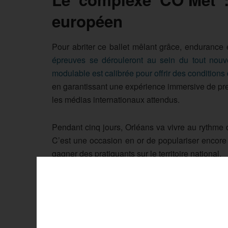
européen
Pour abriter ce ballet mêlant grâce, endurance e
épreuves se dérouleront au sein du tout nouv
modulable est calibrée pour offrir des condition
en garantissant une expérience immersive de premi
les médias internationaux attendus.
Pendant cinq jours, Orléans va vivre au rythme 
C’est une occasion en or de populariser encore
gagner des pratiquants sur le territoire national.
L
i
f