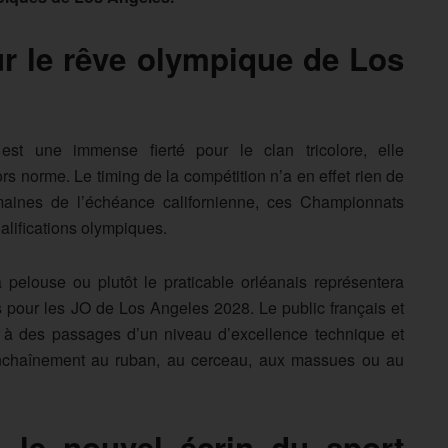
ur le rêve olympique de Los
est une immense fierté pour le clan tricolore, elle
s norme. Le timing de la compétition n’a en effet rien de
aines de l’échéance californienne, ces Championnats
ualifications olympiques.
 pelouse ou plutôt le praticable orléanais représentera
as pour les JO de Los Angeles 2028. Le public français et
 à des passages d’un niveau d’excellence technique et
enchaînement au ruban, au cerceau, aux massues ou au
 le nouvel écrin du sport