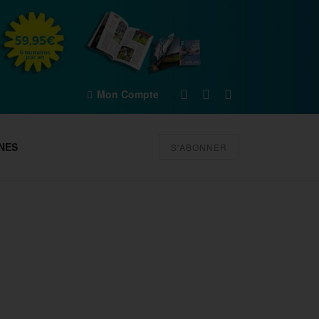
Mon Compte
NES
S'ABONNER