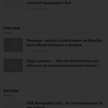
l’explosif Kpassagnon Boli
30 JUILLET 2026
Interview
Pétanque : revivez la performance de Baudino
face à Meziri-Volkmann à Romans
31 JUILLET 2026
Régis Juanico : « faire de Saint-Etienne une
référence du sport sous toutes ses formes »
29 JUILLET 2026
Extrême
FISE Montpellier 2026 : de l’innovation pour la
29e édition