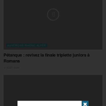
AUVERGNE-RHONE-ALPES
Pétanque : revivez la finale triplette juniors à
Romans
2 AOÛT 2026
✖