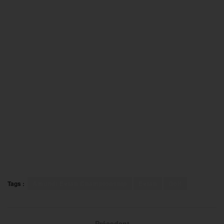
Tags :
Amundi Evian Championship
Evian
Golf
Précedent