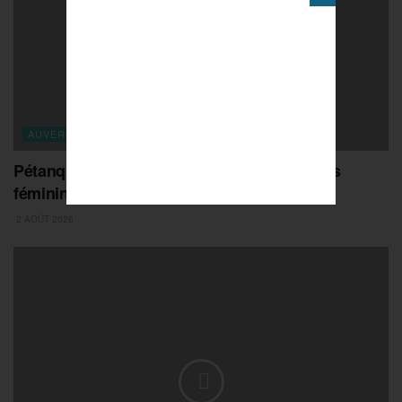
AUVERGNE-RHONE-ALPES
Pétanque : revivez la finale doublette juniors
féminines à Romans
2 AOÛT 2026