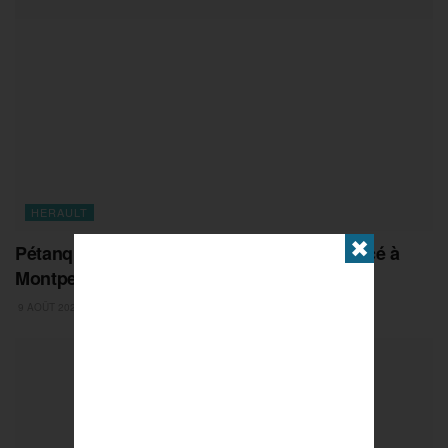
HERAULT
✖
Pétanque : France / Thaïlande, choc annoncé à
Montpellier !
9 AOÛT 2026