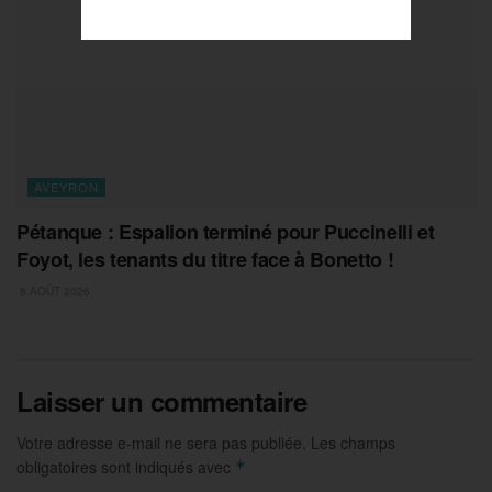
AVEYRON
Pétanque : Espalion terminé pour Puccinelli et
Foyot, les tenants du titre face à Bonetto !
8 AOÛT 2026
Laisser un commentaire
Votre adresse e-mail ne sera pas publiée.
Les champs
obligatoires sont indiqués avec
*