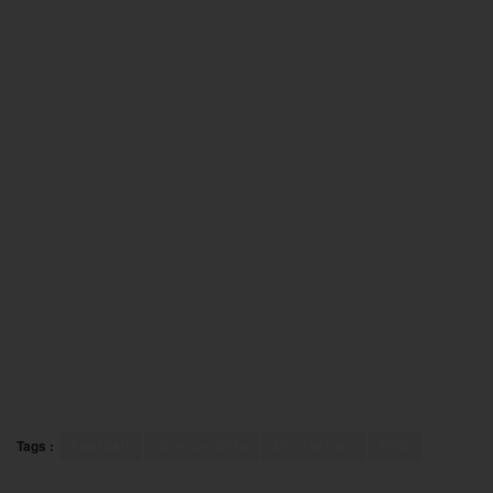
Tags :
Football
Gambardella
Montpellier
PSG