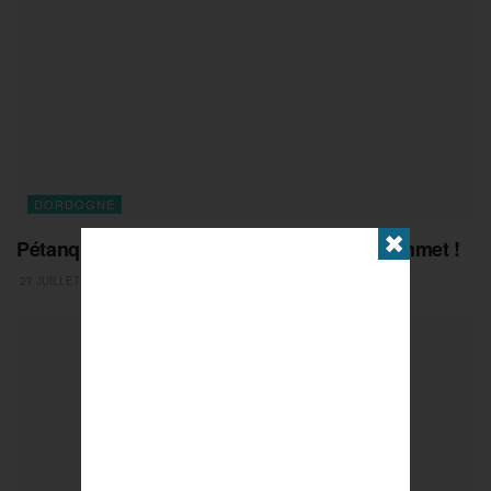
DORDOGNE
✖
Pétanque : la paire Bandiera – Peyré au sommet !
27 JUILLET 2026