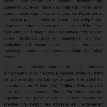
Vieille Dame depuis 1997, espèrent accrocher une
quatrième Coupe de France à leur palmarès. Portés par un
groupe mêlant expérience et fougue, les Niçois ont dû
s’employer pour en arriver là. Après s’être extirpés d’un
piège face à Lorient aux tirs au but, ils ont validé leur ticket
pour Saint-Denis grâce à un doublé salvateur d’Elye Wahi
contre Strasbourg (2-0) en demi-finale. Un Wahi
particulièrement attendu ce soir, lui qui affronte ses
anciens partenaires lensois dans un véritable clin d’œil du
destin.
Cette finale s’inscrit pourtant dans un contexte
schizophrénique pour le Gym. Dimanche dernier, au terme
de la 34e et dernière journée de Ligue 1, le match nul
concédé face au FC Metz (0-0) à l’Allianz Riviera a scellé
le verdict : les hommes de Claude Puel terminent à une
inquiétante 16e place. Avant de pouvoir savourer un
éventuel titre, l’esprit des Azuréens est inévitablement