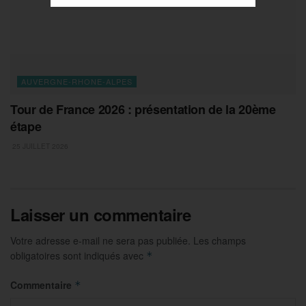
AUVERGNE-RHONE-ALPES
Tour de France 2026 : présentation de la 20ème
étape
25 JUILLET 2026
Laisser un commentaire
Votre adresse e-mail ne sera pas publiée.
Les champs
obligatoires sont indiqués avec
*
Commentaire
*