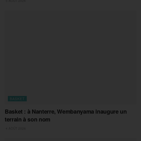
5 AOÛT 2026
BASKET
Basket : à Nanterre, Wembanyama inaugure un
terrain à son nom
4 AOÛT 2026