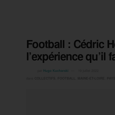
Football : Cédric 
l’expérience qu’il 
par
Hugo Kucharski
19 juillet 2022
dans
COLLECTIFS
,
FOOTBALL
,
MAINE-ET-LOIRE
,
PAYS