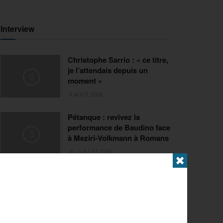
Interview
Christophe Sarrio : « ce titre,
je l’attendais depuis un
moment »
6 AOÛT 2026
Pétanque : revivez la
performance de Baudino face
à Meziri-Volkmann à Romans
31 JUILLET 2026
✖
Extrême
FISE Montpellier 2026 : de