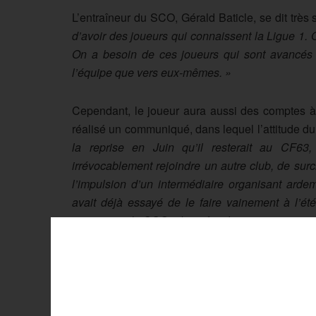
L’entraîneur du SCO, Gérald Baticle, se dit très 
d’avoir des joueurs qui connaissent la Ligue 1.
On a besoin de ces joueurs qui sont avancés d
l’équipe que vers eux-mêmes. »
Cependant, le joueur aura aussi des comptes à r
réalisé un communiqué, dans lequel l’attitude du
la reprise en Juin qu’il resterait au CF63
irrévocablement rejoindre un autre club, de surcr
l’impulsion d’un intermédiaire organisant ard
avait déjà essayé de le faire vainement à l’ét
terrain, que le SCO a bien fait de miser sur son
course au maintien, avec les 4 descentes prévues 