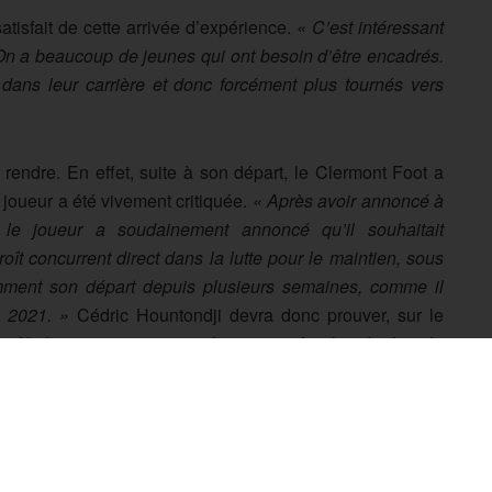
satisfait de cette arrivée d’expérience.
« C’est intéressant
 On a beaucoup de jeunes qui ont besoin d’être encadrés.
ans leur carrière et donc forcément plus tournés vers
endre. En effet, suite à son départ, le Clermont Foot a
 joueur a été vivement critiquée.
« Après avoir annoncé à
, le joueur a soudainement annoncé qu’il souhaitait
oît concurrent direct dans la lutte pour le maintien, sous
emment son départ depuis plusieurs semaines, comme il
é 2021. »
Cédric Hountondji devra donc prouver, sur le
 profil, dans une saison qui s’annonce très chaude dans la
à l’échelon inférieur.