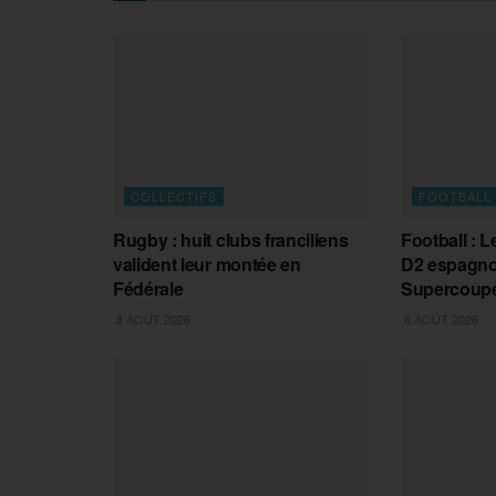
COLLECTIFS
FOOTBALL
Rugby : huit clubs franciliens
Football : L
valident leur montée en
D2 espagnol
Fédérale
Supercoupe
8 AOÛT 2026
6 AOÛT 2026