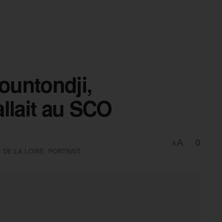
Hountondji,
fallait au SCO
0
A
A
 DE LA LOIRE
,
PORTRAIT