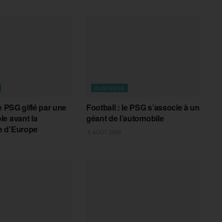
BUSINESS
e PSG giflé par une
Football : le PSG s’associe à un
e avant la
géant de l’automobile
 d’Europe
5 AOÛT 2026