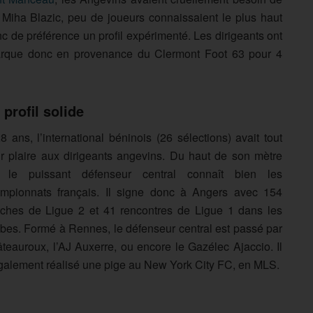
e Miha Blazic, peu de joueurs connaissaient le plus haut
nc de préférence un profil expérimenté. Les dirigeants ont
barque donc en provenance du Clermont Foot 63 pour 4
 profil solide
8 ans, l’international béninois (26 sélections) avait tout
r plaire aux dirigeants angevins. Du haut de son mètre
 le puissant défenseur central connaît bien les
mpionnats français. Il signe donc à Angers avec 154
ches de Ligue 2 et 41 rencontres de Ligue 1 dans les
bes. Formé à Rennes, le défenseur central est passé par
teauroux, l’AJ Auxerre, ou encore le Gazélec Ajaccio. Il
galement réalisé une pige au New York City FC, en MLS.