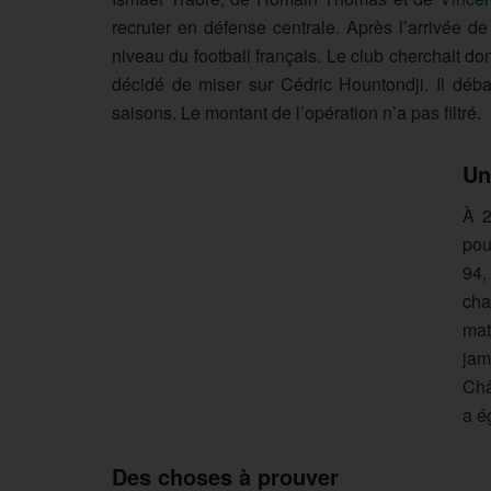
recruter en défense centrale. Après l’arrivée d
niveau du football français. Le club cherchait do
décidé de miser sur Cédric Hountondji. Il dé
saisons. Le montant de l’opération n’a pas filtré.
Un
À 2
pou
94,
cha
mat
jam
Châ
a é
Des choses à prouver