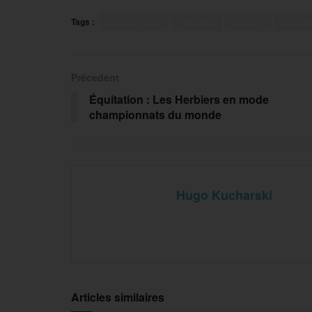
Tags :
Angers SCO
Football
Ligue 1
Merca
Précedent
Équitation : Les Herbiers en mode
championnats du monde
Hugo Kucharski
Articles similaires