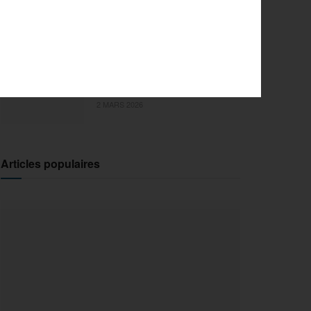
l’innovation pour la 29e
édition
18 MARS 2026
Sports Extrêmes : le FISE
débarque en Ile-de-France !
2 MARS 2026
Articles populaires