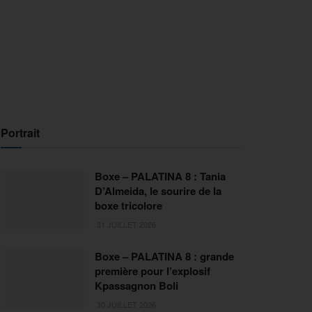
Portrait
Boxe – PALATINA 8 : Tania
D’Almeida, le sourire de la
boxe tricolore
31 JUILLET 2026
Boxe – PALATINA 8 : grande
première pour l’explosif
Kpassagnon Boli
30 JUILLET 2026