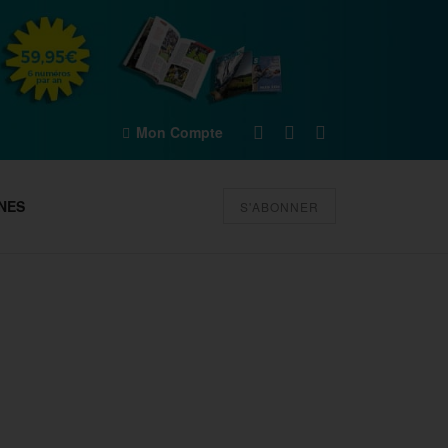
Mon Compte
NES
S'ABONNER