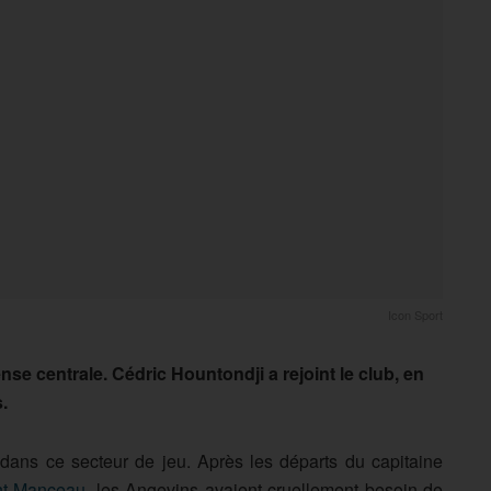
Icon Sport
se centrale. Cédric Hountondji a rejoint le club, en
.
dans ce secteur de jeu. Après les départs du capitaine
nt Manceau
, les Angevins avaient cruellement besoin de