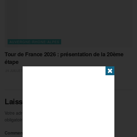
AUVERGNE-RHONE-ALPES
Tour de France 2026 : présentation de la 20ème
étape
✖
25 JUILLET 2026
Laisser un commentaire
Votre adresse e-mail ne sera pas publiée.
Les champs
obligatoires sont indiqués avec
*
Commentaire
*