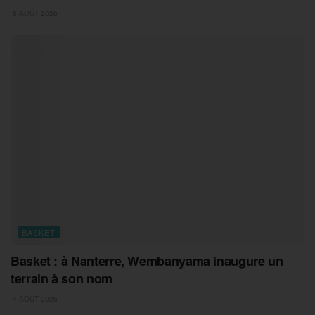
8 AOÛT 2026
BASKET
Basket : à Nanterre, Wembanyama inaugure un
terrain à son nom
4 AOÛT 2026