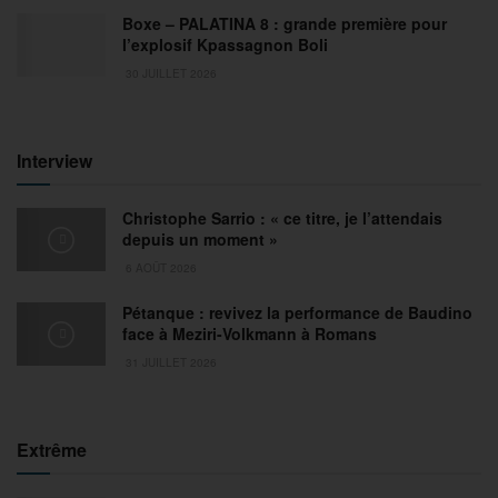
Boxe – PALATINA 8 : grande première pour
l’explosif Kpassagnon Boli
30 JUILLET 2026
Interview
Christophe Sarrio : « ce titre, je l’attendais
depuis un moment »
6 AOÛT 2026
Pétanque : revivez la performance de Baudino
face à Meziri-Volkmann à Romans
31 JUILLET 2026
Extrême