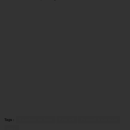
Tags :
Dauphins de Nice
Foot US
Football Américain
Nice