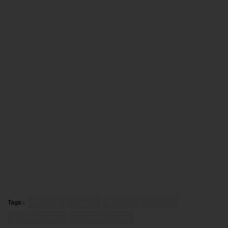
Tags :
Football
Ligue 1
Mercato
Rennes
Stade Rennais
Valentin Rongier