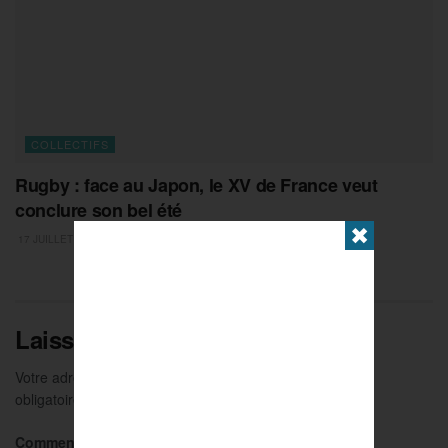
COLLECTIFS
Rugby : face au Japon, le XV de France veut
conclure son bel été
✖
17 JUILLET 2026
Laisser un commentaire
Votre adresse e-mail ne sera pas publiée.
Les champs
obligatoires sont indiqués avec
*
Commentaire
*