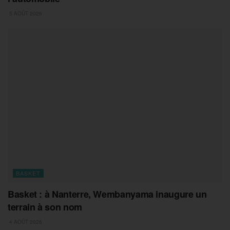
5 AOÛT 2026
BASKET
Basket : à Nanterre, Wembanyama inaugure un
terrain à son nom
4 AOÛT 2026