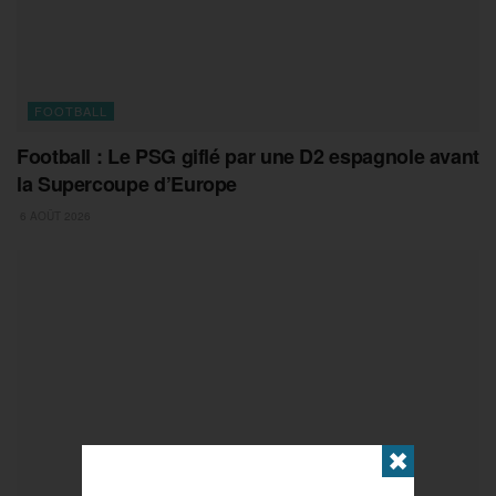
FOOTBALL
Football : Le PSG giflé par une D2 espagnole avant
la Supercoupe d’Europe
6 AOÛT 2026
✖