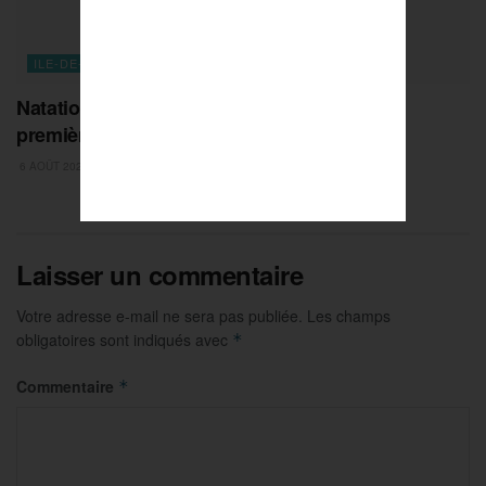
ILE-DE-FRANCE
Natation : Jules Bouyer offre à la France sa
première médaille !
6 AOÛT 2026
Laisser un commentaire
Votre adresse e-mail ne sera pas publiée.
Les champs
obligatoires sont indiqués avec
*
Commentaire
*