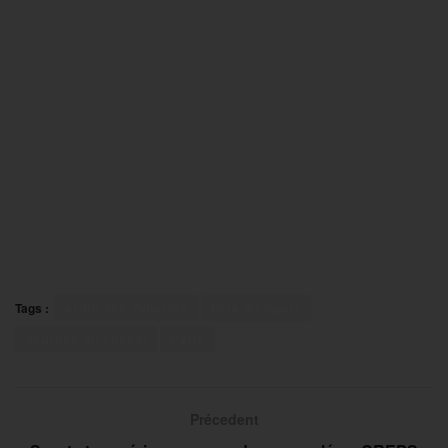
Tags :
ardin des Tuileries
Fête du Sport
Journée du cheval
Paris
Précedent