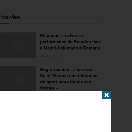
Interview
Pétanque : revivez la
performance de Baudino face
à Meziri-Volkmann à Romans
31 JUILLET 2026
Régis Juanico : « faire de
Saint-Etienne une référence
du sport sous toutes ses
formes »
✖
29 JUILLET 2026
Extrême