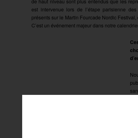
de haut niveau sont plus entendus que les rep
est intervenue lors de l’étape parisienne d
présents sur le Martin Fourcade Nordic Festival,
C’est un événement majeur dans notre calendrier
Ces
cho
d’e
Nou
pub
san
par
lum
véh
acc
dans cette équipe
.
Trois jeunes sportifs eng