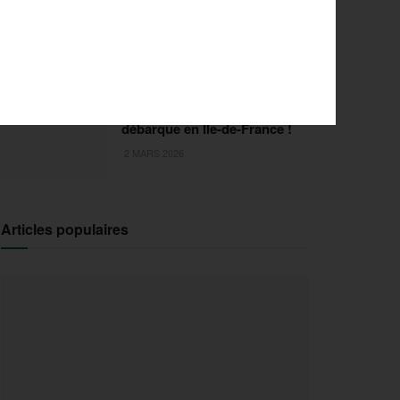
FISE Montpellier 2026 : de
l’innovation pour la 29e
édition
18 MARS 2026
Sports Extrêmes : le FISE
débarque en Ile-de-France !
2 MARS 2026
Articles populaires