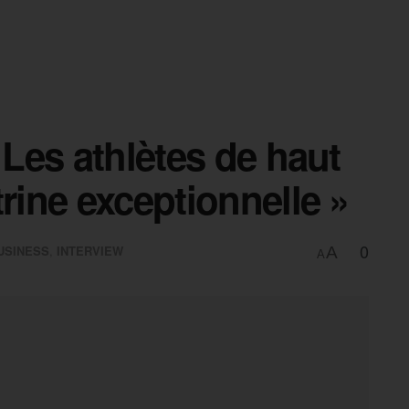
 Les athlètes de haut
rine exceptionnelle »
0
USINESS
,
INTERVIEW
A
A