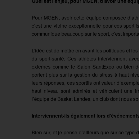
Quel est l’enjeu, pour MGEN, d’avoir une équi
Pour MGEN, avoir cette équipe composée d’athlè
c’est une vitrine exceptionnelle pour ces sportif
communique beaucoup sur le sport, c’est importa
L’idée est de mettre en avant les politiques et
du sport-santé. Ces athlètes interviennent av
externes comme le Salon SantExpo ou bien des
portent plus sur la gestion du stress à haut ni
leurs réponses, ces sportifs ont valeur d’exemple
haut niveau sont admirés et véhiculent une i
l’équipe de Basket Landes, un club dont nous som
Interviennent-ils également lors d’événemen
Bien sûr, et je pense d’ailleurs que sur ce type d