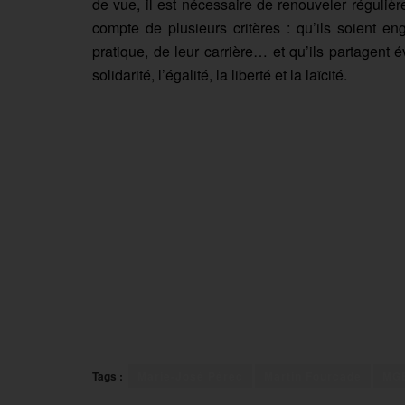
de vue, il est nécessaire de renouveler réguliè
compte de plusieurs critères : qu’ils soient en
pratique, de leur carrière… et qu’ils partagen
solidarité, l’égalité, la liberté et la laïcité.
Tags :
Marie-José Pérec
Martin Fourcade
MG