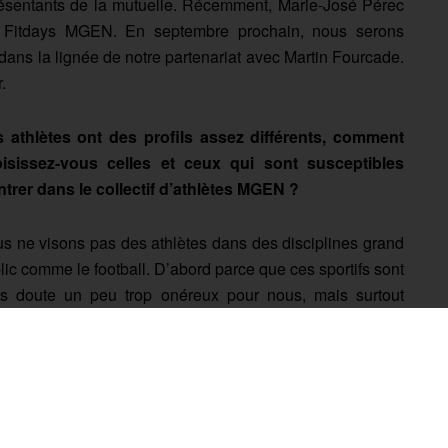
résentants de la mutuelle. Récemment, Marie-José Pérec
es Fitdays MGEN. En septembre prochain, nous serons
 dans la lignée de notre partenariat avec Martin Fourcade.
.
 athlètes ont des profils assez différents, comment
isissez-vous celles et ceux qui sont susceptibles
ntrer dans le collectif d’athlètes MGEN ?
s ne visons pas des athlètes dans des disciplines grand
lic comme le football. D’abord parce que ces sportifs sont
s doute un peu trop onéreux pour nous, mais surtout
ce que nous avons à cœur de promouvoir et de mettre en
ière des sportifs moins exposés médiatiquement qui
iculent des valeurs positives. Nous avons récemment
ueilli
Laëtitia Guapo, Laurent Chardard et Mejdi Schlack
,
agés qui ont à cœur d’être à nos côtés sur certaines