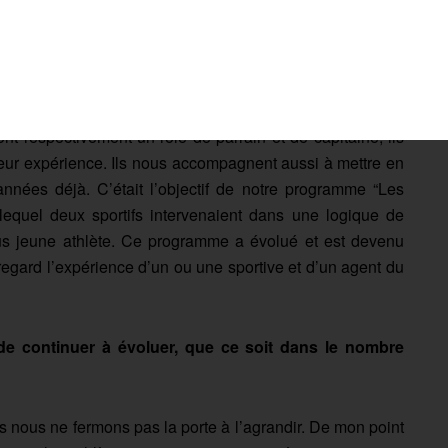
osé Pérec, sont bien plus expérimentés, ont-ils des
nt respectivement un rôle de parrain et de capitaine, ils
 leur expérience. Ils nous accompagnent aussi à mettre en
nées déjà. C’était l’objectif de notre programme “Les
 lequel deux sportifs intervenaient dans une logique de
lus jeune athlète. Ce programme a évolué et est devenu
 regard l’expérience d’un ou une sportive et d’un agent du
e de continuer à évoluer, que ce soit dans le nombre
s nous ne fermons pas la porte à l’agrandir. De mon point