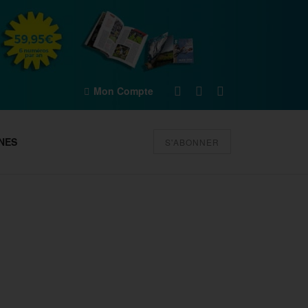
Mon Compte
NES
S'ABONNER