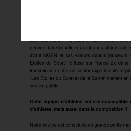
thématiques.
Certains, comme Martin Fourcade et Marie-J
rôles différents ?
Bien sûr, Martin Fourcade et Marie-José Pérec o
peuvent faire bénéficier aux jeunes athlètes de
avant MGEN et ses valeurs depuis plusieurs an
Etoiles du Sport” (diffusé sur France 2), dans
transmission entre un senior expérimenté et p
“Les Etoiles du Sport et de la Santé” mettant en
service public.
Cette équipe d’athlètes est-elle susceptibl
d’athlètes, mais aussi dans la composition ?
Notre équipe est constituée en grande partie mai