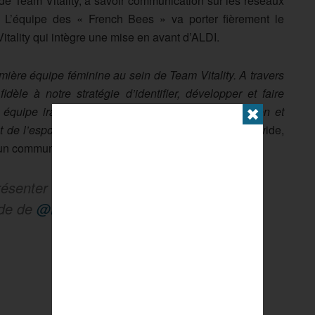
de Team Vitality, à savoir communication sur les réseaux
 L’équipe des « French Bees » va porter fièrement le
ality qui intègre une mise en avant d’ALDI.
mière équipe féminine au sein de Team Vitality. A travers
èle à notre stratégie d’identifier, développer et faire
équipe ira le plus loin possible dans la compétition et
✖
 de l’esport féminin »
énumère Fabien « Neo » Devide,
s un communiqué de presse.
résenter notre roster pour la Coupe des
ide de
@Esport_Aldi