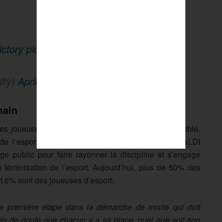
ictory
pic.twitter.com/Ch4yLv9Zee
ity)
April 3, 2023
main
es joueuses des « French Bees » le plus haut possible.
de l’esport et de son développement. De ce fait, ALDI
e public pour faire rayonner la discipline et s’engage
féminisation de l’esport. Aujourd’hui, plus de 50% des
t 6% sont des joueuses d’esport.
ne première étape dans la démarche de mixité qui doit
it pas de doute que chacun y a sa place, quel que soit son