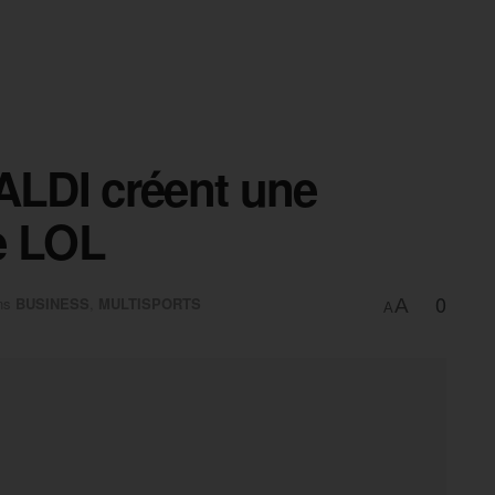
t ALDI créent une
e LOL
0
ns
BUSINESS
,
MULTISPORTS
A
A