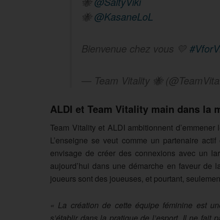
🐝
@SaltyViki
🐝
@KasaneLoL
Bienvenue chez vous 💛
#VforV
— Team Vitality 🐝 (@TeamVital
ALDI et Team Vitality main dans la 
Team Vitality et ALDI ambitionnent d’emmener l
L’enseigne se veut comme un partenaire actif 
envisage de créer des connexions avec un larg
aujourd’hui dans une démarche en faveur de la 
joueurs sont des joueuses, et pourtant, seulemen
« La création de cette équipe féminine est u
s’établir dans la pratique de l’esport. Il ne fa