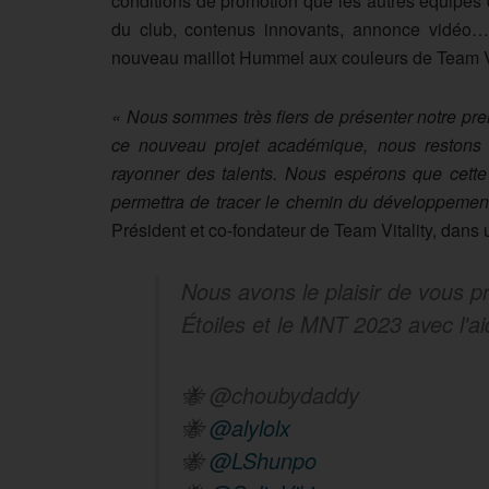
conditions de promotion que les autres équipes 
du club, contenus innovants, annonce vidéo…
nouveau maillot Hummel aux couleurs de Team Vit
« Nous sommes très fiers de présenter notre pre
ce nouveau projet académique, nous restons fid
rayonner des talents. Nous espérons que cette 
permettra de tracer le chemin du développement
Président et co-fondateur de Team Vitality, dan
Nous avons le plaisir de vous p
Étoiles et le MNT 2023 avec l'a
🐝 @choubydaddy
🐝
@alylolx
🐝
@LShunpo