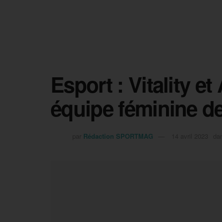
Esport : Vitality e
équipe féminine d
par
Rédaction SPORTMAG
14 avril 2023
da