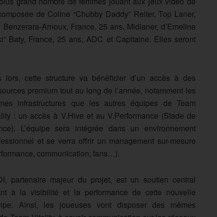
le plus grand nombre de femmes jouant aux jeux vidéo de
 composée de Coline “Chubby Daddy” Reiter, Top Laner,
h » Benzerara-Arnoux, France, 25 ans, Midlaner, d’Emeline
i” Baty, France, 25 ans, ADC et Capitaine. Elles seront
 lors, cette structure va bénéficier d’un accès à des
sources premium tout au long de l’année, notamment les
es infrastructures que les autres équipes de Team
ality : un accès à V.Hive et au V.Performance (Stade de
nce). L’équipe sera intégrée dans un environnement
fessionnel et se verra offrir un management sur-mesure
rformance, communication, fans…).
I, partenaire majeur du projet, est un soutien central
nt à la visibilité et la performance de cette nouvelle
ipe. Ainsi, les joueuses vont disposer des mêmes