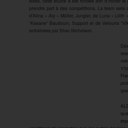
Bees, cette écurie a été fondée afin d’inciter 
prendre part à des compétitions. La team sera
d’Alina « Aly » Müller, Jungler, de Luna « Lilit
“Kasane” Baudouin, Support et de Velouria “Vik
entraînées par Shac Nicholson.
Dès
res
mêm
Vit
Fra
pro
(pe
ALD
qua
équ