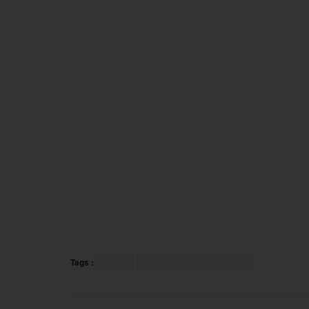
Tags :
ALDI
esport
Team Vitality