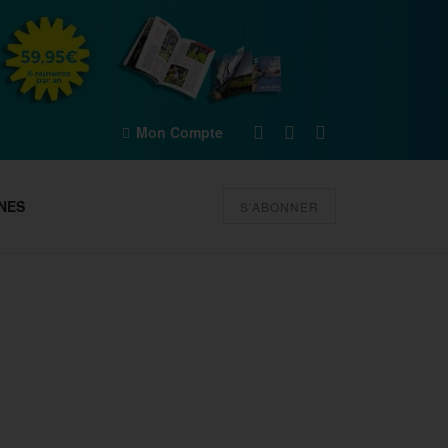
Mon Compte
NES
S'ABONNER