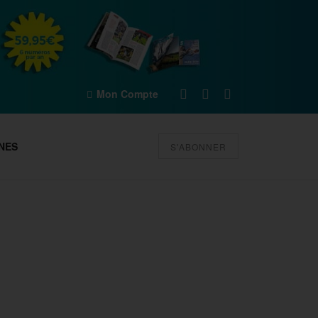
Mon Compte
NES
S'ABONNER