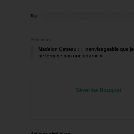
Tags :
Escrime
Loire-Atlantique
Nantes
Pa
Précedent
Madelon Catteau : « Inenvisageable que je
ne termine pas une course »
Séverine Bouquet
Articles similaires