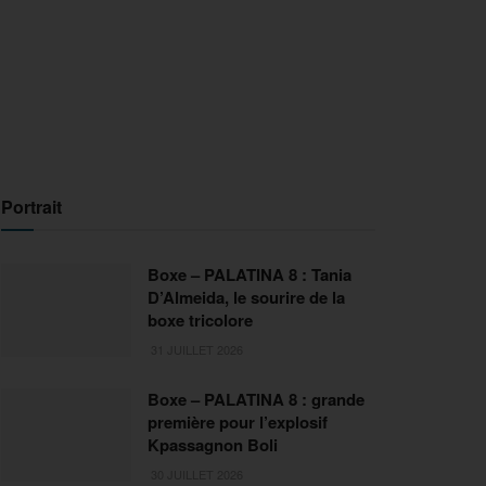
Portrait
Boxe – PALATINA 8 : Tania
D’Almeida, le sourire de la
boxe tricolore
31 JUILLET 2026
Boxe – PALATINA 8 : grande
première pour l’explosif
Kpassagnon Boli
30 JUILLET 2026