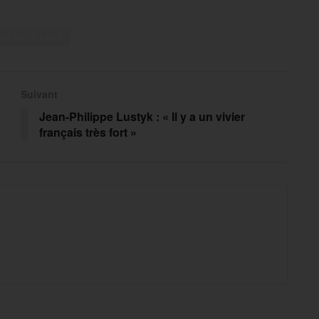
ys de la Loire
Suivant
Jean-Philippe Lustyk : « Il y a un vivier
français très fort »