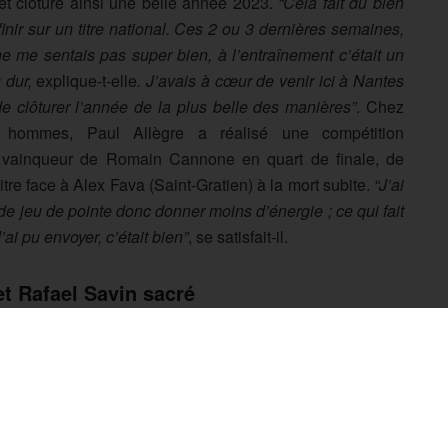
et clôture ainsi une belle année 2023.
“Cela fait du bien
finir sur un titre national. Ces 2 ou 3 dernières semaines,
ne me sentais pas super bien, à l’entraînement c’était un
 dur,
explique-t-elle
. J’avais à cœur de venir ici à Nantes
de clôturer l’année de la plus belle des manières”
. Chez
 hommes, Paul Allègre a réalisé une compétition
, vainqueur de Romain Cannone en quart de finale, de
tre face à Alex Fava (Saint-Gratien) à la mort subite.
“J’ai
s de jeu de pointe donc donner moins d’énergie ; ce qui fait
ai pu envoyer, c’était bien”
, se satisfait-il.
et Rafael Savin sacré
(Melun) n’a laissé aucune chance à Morgane Patru (Team
ntente de mon état d’esprit. L’objectif était de gagner 4
 donnée cette mission, peu importe mon état physique qui
 de cela”
. Du côté des hommes, Rafael Savin a réalisé un
tre national chez les seniors.