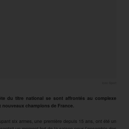
Icon Sport
te du titre national se sont affrontés au complexe
ix nouveaux champions de France.
oupant six armes, une première depuis 15 ans, ont été un
sentait un moment fort de la saison pour l’ensemble des