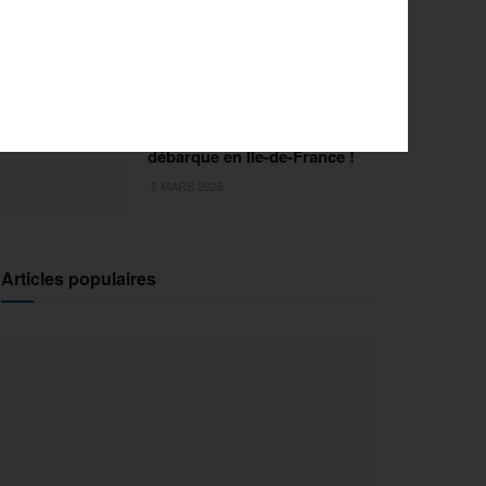
FISE Montpellier 2026 : de
l’innovation pour la 29e
édition
18 MARS 2026
Sports Extrêmes : le FISE
débarque en Ile-de-France !
2 MARS 2026
Articles populaires