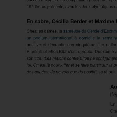
192 tireurs présents, avec les Jeux olympiques e
En sabre, Cécilia Berder et Maxime 
Chez les dames, la
sabreuse du Cercle d’Escrim
un podium international à domicile la semai
positive et décroche son cinquième titre nat
Pianfetti et Eliott Bibi s’est déroulé. Deuxième
son titre.
“Les matchs contre Eliott ne sont jamai
lui. On est là pour kiffer et se faire plaisir sur la
des années. Je ne vois que du positif”
, se réjouit
Au
l’
En 
Gra