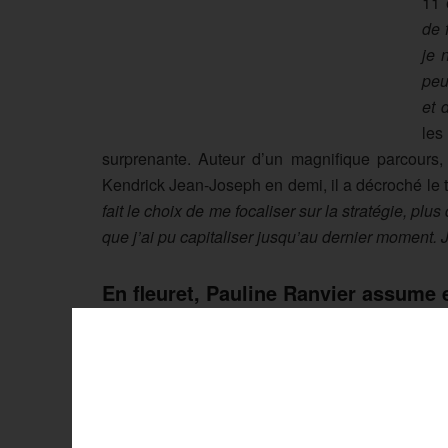
11 
de 
je 
peu
et 
les
surprenante. Auteur d’un magnifique parcours
Kendrick Jean-Joseph en demi, il a décroché le ti
fait le choix de me focaliser sur la stratégie, plu
que j’ai pu capitaliser jusqu’au dernier moment. J’
En fleuret, Pauline Ranvier assume 
Avec maîtrise et expérience, Pauline Ranvier 
Fleuret) et l’emporte 15-4 en finale.
“Je suis co
matchs en 15,
informe la vainqueure
. Je m’étais
n’était pas au top. Rien ne pouvait me détourner
parcours sans faute, obtenant ainsi son premier ti