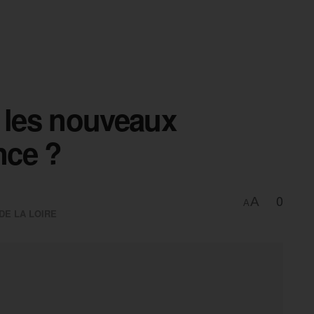
t les nouveaux
nce ?
0
A
A
DE LA LOIRE