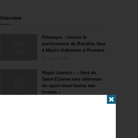
Interview
Pétanque : revivez la
performance de Baudino face
à Meziri-Volkmann à Romans
31 JUILLET 2026
Régis Juanico : « faire de
Saint-Etienne une référence
du sport sous toutes ses
formes »
✖
29 JUILLET 2026
Extrême