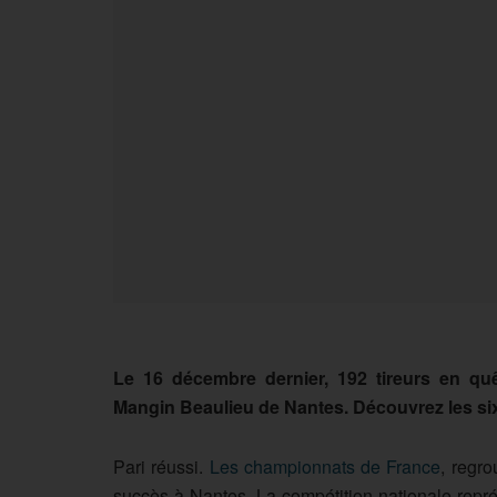
Le 16 décembre dernier, 192 tireurs en quê
Mangin Beaulieu de Nantes. Découvrez les s
Pari réussi.
Les championnats de France
, regr
succès à Nantes. La compétition nationale repré