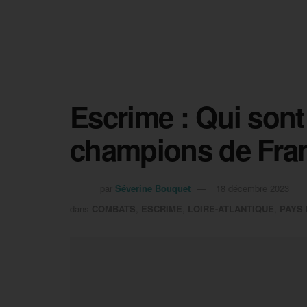
Escrime : Qui son
champions de Fra
par
Séverine Bouquet
18 décembre 2023
dans
COMBATS
,
ESCRIME
,
LOIRE-ATLANTIQUE
,
PAYS 