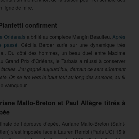
n ligne de mire.
Pianfetti confirment
e Orléanais
a brillé au complexe Mangin Beaulieu.
Après
ne passé
, Cécilia Berder surfe sur une dynamique très
ional. Du côté des hommes, un beau duel entre Maxime
 au Grand Prix d’Orléans, le Tarbais a réussi à conserver
s faciles. J’ai gagné aujourd’hui, demain ce sera sûrement
 piste. On se tire vers le haut tout au long des saisons, au fil
 le vainqueur.
riane Mallo-Breton et Paul Allègre titrés à
épée
finale de l’épreuve d’épée, Auriane Mallo-Breton (Saint-
tien) s’est imposée face à Lauren Rembi (Paris UC) 15 à