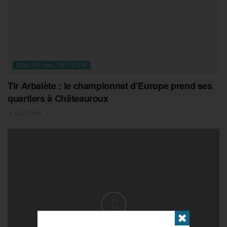
CENTRE-VAL DE LOIRE
Tir Arbalète : le championnat d’Europe prend ses
quartiers à Châteauroux
3 AOÛT 2026
✖