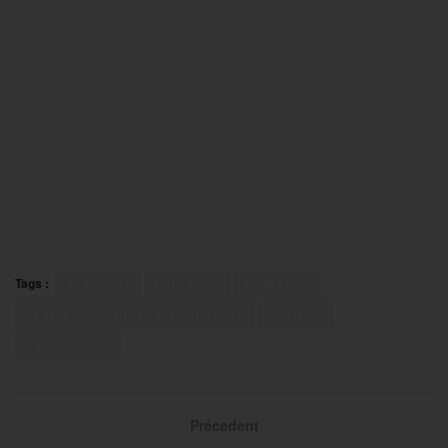
Tags :
Acadomia
Education
Equitation
Fédération française d'équitation
Scolaire
Sport-études
Précedent