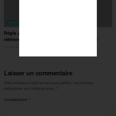
AUVERGNE-RHONE-ALPES
Régis Juanico : « faire de Saint-Etienne une
référence du sport sous toutes ses formes »
29 JUILLET 2026
Laisser un commentaire
Votre adresse e-mail ne sera pas publiée.
Les champs
obligatoires sont indiqués avec
*
Commentaire
*