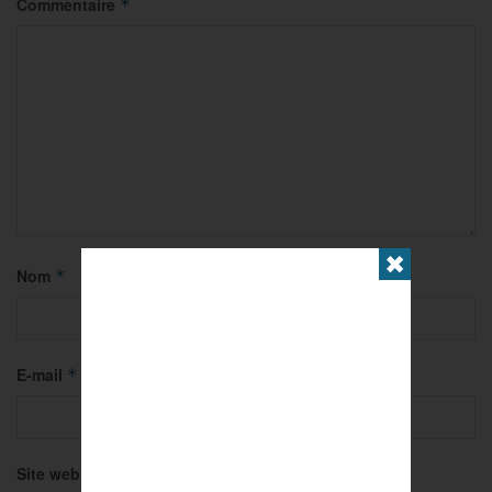
Commentaire
*
✖
Nom
*
E-mail
*
Site web