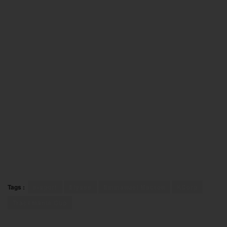
Tags :
e-sport
Elysée
Emmanuel Macron
KCorp
Trackmania Cup