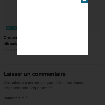
ILE-DE-FRANCE
Caravane du CROS Île-de-France : un bilan
étincelant pour la saison 2025-2026
20 JUILLET 2026
Laisser un commentaire
Votre adresse e-mail ne sera pas publiée.
Les champs
obligatoires sont indiqués avec
*
Commentaire
*