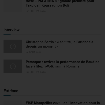
Boxe – PALATINA 8 : grande première pour
l’explosif Kpassagnon Boli
30 JUILLET 2026
Interview
Christophe Sarrio : « ce titre, je l’attendais
depuis un moment »
6 AOÛT 2026
Pétanque : revivez la performance de Baudino
face à Meziri-Volkmann à Romans
31 JUILLET 2026
Extrême
FISE Montpellier 2026 : de l’innovation pour la