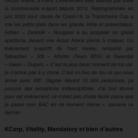
l’Accor Arena, à Paris. L’événement était attendu par toute
la communauté e-sport depuis 2019. Reprogrammée en
juin 2022 pour cause de Covid-19, la Trackmania Cup a
mis les petits plats dans les grands. Hôte et présentateur,
Adrien « ZeratoR » Nougaret a su proposer un grand
spectacle, devant une Accor Arena pleine à craquer. Un
événement e-sportif de haut niveau remporté par
Sébastien « Affi » Affolter (Team BDS) et Gwendal
« Gwen » Duparc.
« C’est le plus beau moment de ma vie,
je n’arrive pas à y croire. C’est un truc de fou ce qui nous
arrive avec ‘Affi’. Gagner devant 15 000 personnes, ça
procure des sensations indescriptibles. J’ai tout donné
pour cet événement, ce n’était pas chose facile parce que
je passe mon BAC en ce moment même »
, savoure ce
dernier
.
KCorp, Vitality, Mandatory et bien d’autres