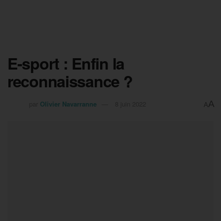
E-sport : Enfin la
reconnaissance ?
A
par
Olivier Navarranne
8 juin 2022
A