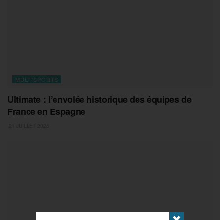
MULTISPORTS
Ultimate : l’envolée historique des équipes de
France en Espagne
21 JUILLET 2026
✖