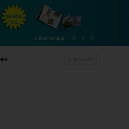
Mon Compte
NES
S'ABONNER