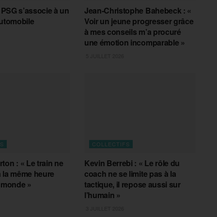
e PSG s’associe à un
Jean-Christophe Bahebeck : «
automobile
Voir un jeune progresser grâce
à mes conseils m’a procuré
une émotion incomparable »
5 JUILLET 2026
FS
COLLECTIFS
ton : « Le train ne
Kevin Berrebi : « Le rôle du
à la même heure
coach ne se limite pas à la
e monde »
tactique, il repose aussi sur
l’humain »
3 JUILLET 2026