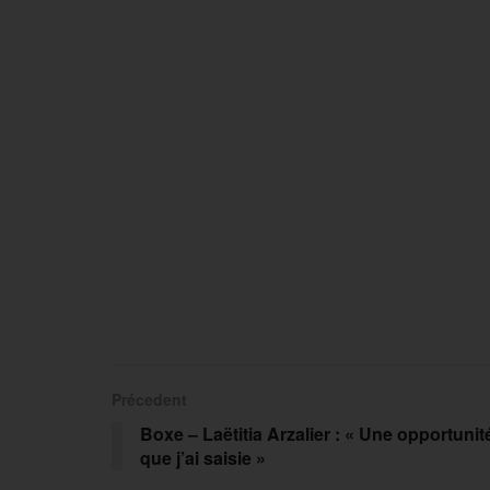
Précedent
Boxe – Laëtitia Arzalier : « Une opportunit
que j’ai saisie »