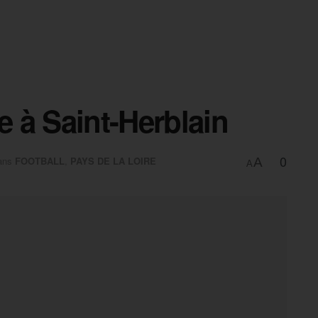
e à Saint-Herblain
0
ans
FOOTBALL
,
PAYS DE LA LOIRE
A
A