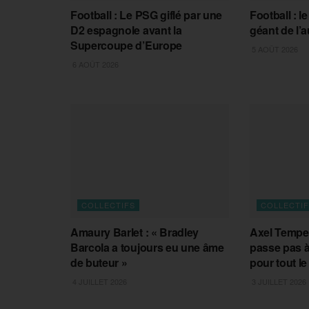
Football : Le PSG giflé par une
Football : l
D2 espagnole avant la
géant de l’
Supercoupe d’Europe
5 AOÛT 2026
6 AOÛT 2026
COLLECTIFS
COLLECTI
Amaury Barlet : « Bradley
Axel Temper
Barcola a toujours eu une âme
passe pas 
de buteur »
pour tout l
4 JUILLET 2026
3 JUILLET 2026