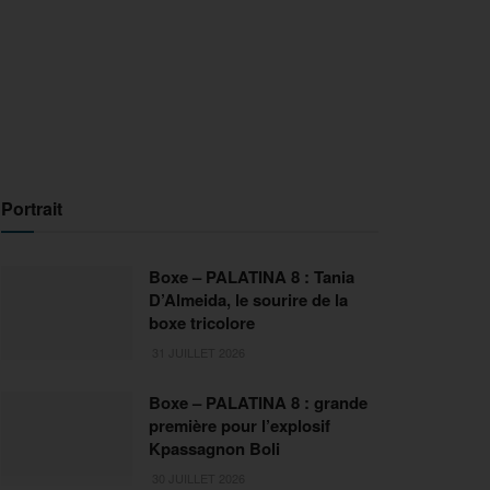
Portrait
Boxe – PALATINA 8 : Tania
D’Almeida, le sourire de la
boxe tricolore
31 JUILLET 2026
Boxe – PALATINA 8 : grande
première pour l’explosif
Kpassagnon Boli
30 JUILLET 2026