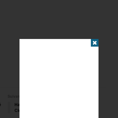
✖
Suivant
é
Handicap et emploi lors de Sport2Job à
Clermont-Ferrand