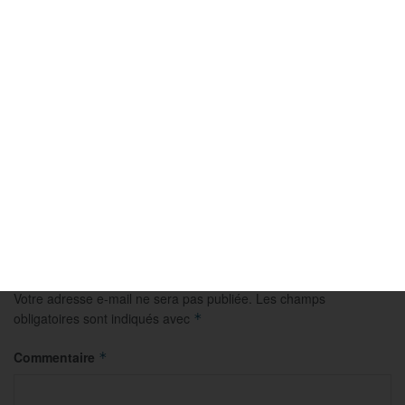
AUVERGNE-RHONE-ALPES
Pétanque : revivez la finale tête-à-tête cadets à
Romans
2 AOÛT 2026
Laisser un commentaire
Votre adresse e-mail ne sera pas publiée.
Les champs
obligatoires sont indiqués avec
*
Commentaire
*