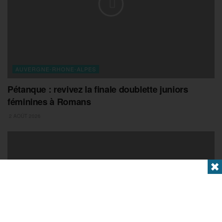
AUVERGNE-RHONE-ALPES
Pétanque : revivez la finale doublette juniors
féminines à Romans
2 AOÛT 2026
✖