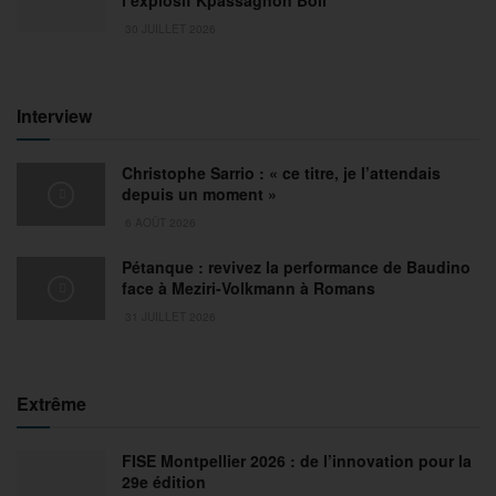
l’explosif Kpassagnon Boli
30 JUILLET 2026
Interview
Christophe Sarrio : « ce titre, je l’attendais
depuis un moment »
6 AOÛT 2026
Pétanque : revivez la performance de Baudino
face à Meziri-Volkmann à Romans
31 JUILLET 2026
Extrême
FISE Montpellier 2026 : de l’innovation pour la
29e édition