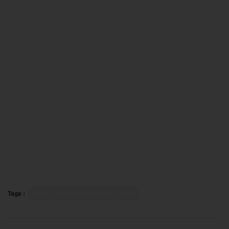
Tags :
CROS Auvergne-Rhône-Alpes