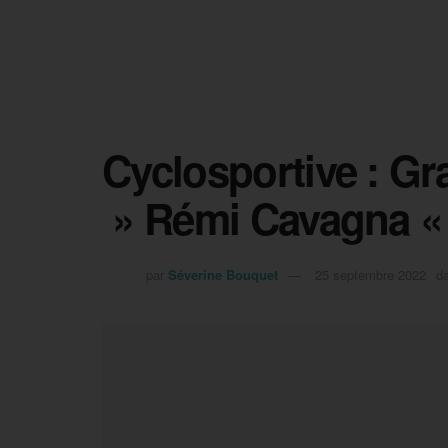
Cyclosportive : Gr
» Rémi Cavagna 
par
Séverine Bouquet
25 septembre 2022
d