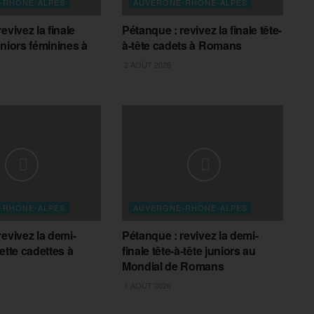
-RHONE-ALPES
AUVERGNE-RHONE-ALPES
evivez la finale
Pétanque : revivez la finale tête-
uniors féminines à
à-tête cadets à Romans
2 AOÛT 2026
-RHONE-ALPES
AUVERGNE-RHONE-ALPES
revivez la demi-
Pétanque : revivez la demi-
ette cadettes à
finale tête-à-tête juniors au
Mondial de Romans
1 AOÛT 2026