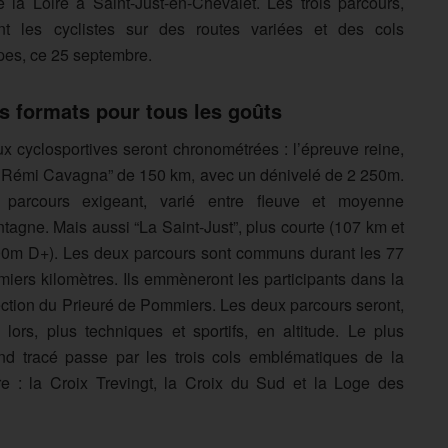
la Loire à Saint-Just-en-Chevalet. Les trois parcours,
les cyclistes sur des routes variées et des cols
es, ce 25 septembre.
s formats pour tous les goûts
x cyclosportives seront chronométrées : l’épreuve reine,
 Rémi Cavagna” de 150 km, avec un dénivelé de 2 250m.
parcours exigeant, varié entre fleuve et moyenne
tagne. Mais aussi “La Saint-Just”, plus courte (107 km et
0m D+). Les deux parcours sont communs durant les 77
miers kilomètres. Ils emmèneront les participants dans la
ection du Prieuré de Pommiers. Les deux parcours seront,
 lors, plus techniques et sportifs, en altitude. Le plus
nd tracé passe par les trois cols emblématiques de la
re : la Croix Trevingt, la Croix du Sud et la Loge des