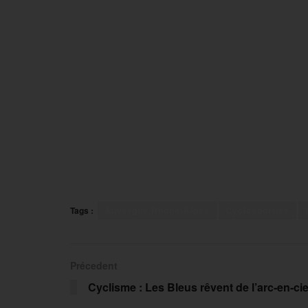
Tags :
Auvergne Rhône-Alpes
Cyclosportive
Précedent
Cyclisme : Les Bleus rêvent de l’arc-en-cie