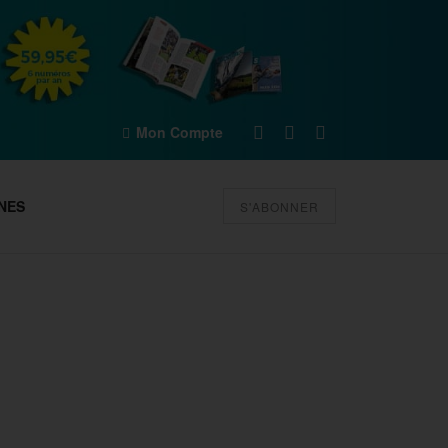
Mon Compte
NES
S'ABONNER