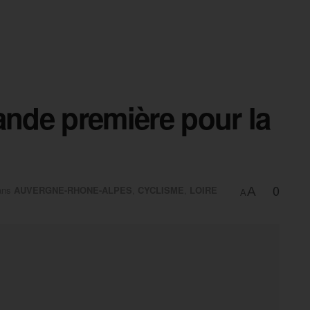
ande première pour la
«
0
ans
AUVERGNE-RHONE-ALPES
,
CYCLISME
,
LOIRE
A
A