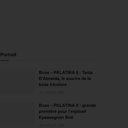
Portrait
Boxe – PALATINA 8 : Tania
D’Almeida, le sourire de la
boxe tricolore
31 JUILLET 2026
Boxe – PALATINA 8 : grande
première pour l’explosif
Kpassagnon Boli
30 JUILLET 2026