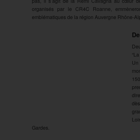
pas, il s’agit de la Rémi Cavagna au cœur de 
organisés par le CR4C Roanne, emmèneront 
emblématiques de la région Auvergne Rhône-Alp
De
Deu
“La
Un 
mon
150
pre
dir
dès
gra
Loi
Gardes.