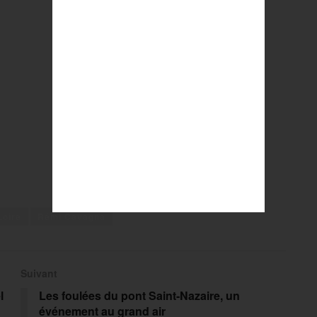
Loire
Rémi Cavagna
Suivant
l
Les foulées du pont Saint-Nazaire, un
événement au grand air