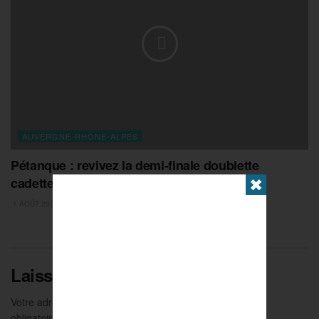
AUVERGNE-RHONE-ALPES
Pétanque : revivez la demi-finale doublette
cadettes à Romans
✖
1 AOÛT 2026
Laisser un commentaire
Votre adresse e-mail ne sera pas publiée.
Les champs
obligatoires sont indiqués avec
*