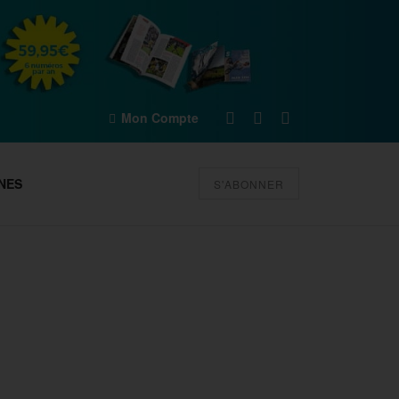
Mon Compte
NES
S'ABONNER