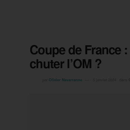
Coupe de France : E
chuter l’OM ?
par
Olivier Navarranne
5 janvier 2024
dans