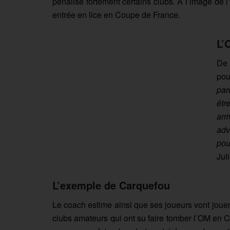
pénalise fortement certains clubs. A l’image de
entrée en lice en Coupe de France.
L’
De 
pou
par
êtr
arr
adv
pou
Jul
L’exemple de Carquefou
Le coach estime ainsi que ses joueurs vont jouer
clubs amateurs qui ont su faire tomber l’OM e