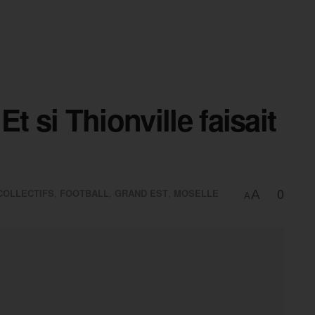
t si Thionville faisait
0
COLLECTIFS
,
FOOTBALL
,
GRAND EST
,
MOSELLE
A
A