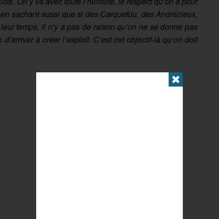
ots. On y va avec toute l’humilité, le respect qu’on a pour
s en sachant aussi que si des Carquefou, des Andrézieux,
 leur temps, il n’y a pas de raison qu’on ne se donne pas
’arriver à créer l’exploit. C’est cet objectif-là qu’on doit
✖