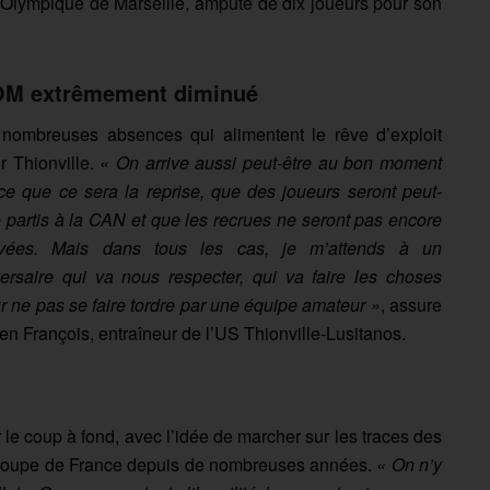
 l’Olympique de Marseille, amputé de dix joueurs pour son
OM extrêmement diminué
nombreuses absences qui alimentent le rêve d’exploit
r Thionville.
« On arrive aussi peut-être au bon moment
ce que ce sera la reprise, que des joueurs seront peut-
e partis à la CAN et que les recrues ne seront pas encore
ivées. Mais dans tous les cas, je m’attends à un
ersaire qui va nous respecter, qui va faire les choses
r ne pas se faire tordre par une équipe amateur »
, assure
ien François, entraîneur de l’US Thionville-Lusitanos.
 le coup à fond, avec l’idée de marcher sur les traces des
n Coupe de France depuis de nombreuses années.
« On n’y