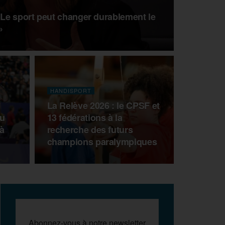
 Le sport peut changer durablement le
»
HANDISPORT
La Relève 2026 : le CPSF et
du
13 fédérations à la
à
recherche des futurs
champions paralympiques
Abonnez-vous à notre newsletter