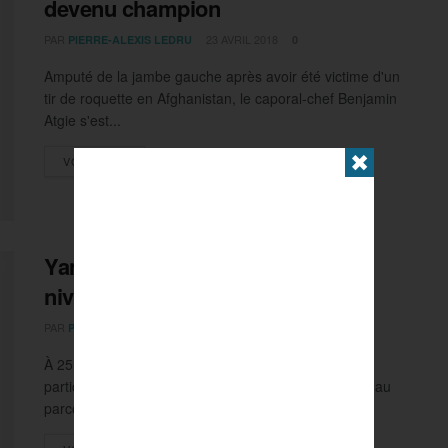
devenu champion
PAR
23 AVRIL 2018
PIERRE-ALEXIS LEDRU
0
Amputé de la jambe gauche après avoir été victime d'un
tir de roquette en Afghanistan, le caporal-chef Benjamin
Atgie s'est...
✖
DETAILS
VOIR PLUS
Yannick Ifébé brille à tous les
niveaux
PAR
20 MARS 2018
PIERRE-ALEXIS LEDRU
1
À 25 ans, Yannick Ifébé dispose déjà d'un palmarès
particulièrement étoffé. Mais l'escrimeur handisport, au
parcours scolaire exemplaire, pourrait le...
DETAILS