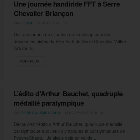
Une journée handiride FFT à Serre
Chevalier Briançon
PAR
13 AOÛT 2019
LESLIE
0
Des personnes en situation de handicap pourront
dévaler les pistes du Bike Park de Serre Chevalier Vallée
lors de la...
DETAILS
VOIR PLUS
L’édito d’Arthur Bauchet, quadruple
médaillé paralympique
PAR
15 NOVEMBRE 2018
PIERRE-ALEXIS LEDRU
0
Découvrez l'édito d'Arthur Bauchet, quadruple médaillé
paralympique aux Jeux olympiques et paralympiques de
PyeongChang. Je skiais déjà en valide...