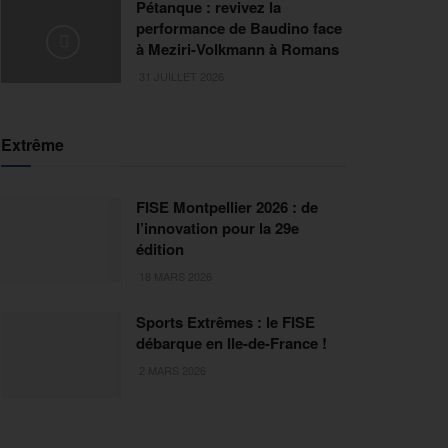
Pétanque : revivez la
performance de Baudino face
à Meziri-Volkmann à Romans
31 JUILLET 2026
Extrême
FISE Montpellier 2026 : de
l’innovation pour la 29e
édition
18 MARS 2026
Sports Extrêmes : le FISE
débarque en Ile-de-France !
2 MARS 2026