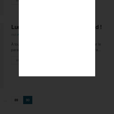
VOIR PLUS
Lucas Mazur, au volant du parabad !
PAR
21 FÉVRIER 2018
PIERRE-ALEXIS LEDRU
0
À tout juste 20 ans, Lucas Mazur règne en maître sur le
parabadminton. Champion du monde en titre, il visera...
DETAILS
VOIR PLUS
…
89
90