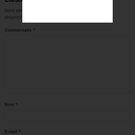
Votre adresse e-mail ne sera pas publiée.
Les champs
obligatoires sont indiqués avec
*
Commentaire
*
Nom
*
E-mail
*