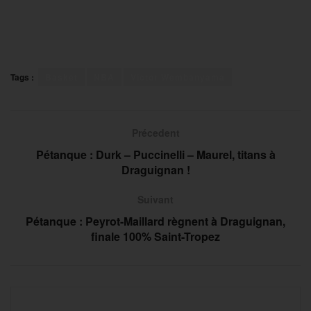
Tags :
Basket
NBA
Victor Wembanyama
Précedent
Pétanque : Durk – Puccinelli – Maurel, titans à
Draguignan !
Suivant
Pétanque : Peyrot-Maillard règnent à Draguignan,
finale 100% Saint-Tropez