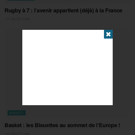
Rugby à 7 : l’avenir appartient (déjà) à la France
14 JUILLET 2026
✖
BASKET
Basket : les Bleuettes au sommet de l’Europe !
13 JUILLET 2026