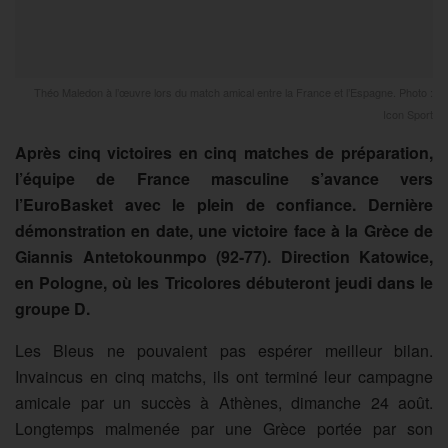
Théo Maledon à l’œuvre lors du match amical entre la France et l’Espagne. Photo :
Icon Sport
Après cinq victoires en cinq matches de préparation,
l’équipe de France masculine s’avance vers
l’EuroBasket avec le plein de confiance. Dernière
démonstration en date, une victoire face à la Grèce de
Giannis Antetokounmpo (92-77). Direction Katowice,
en Pologne, où les Tricolores débuteront jeudi dans le
groupe D.
Les Bleus ne pouvaient pas espérer meilleur bilan.
Invaincus en cinq matchs, ils ont terminé leur campagne
amicale par un succès à Athènes, dimanche 24 août.
Longtemps malmenée par une Grèce portée par son