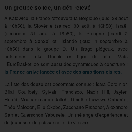
Un groupe solide, un défi relevé
À Katowice, la France retrouvera la Belgique (jeudi 28 août
à 16h50), la Slovénie (samedi 30 août à 16h50), Israël
(dimanche 31 août à 16h50), la Pologne (mardi 2
septembre à 20h20) et l’Islande (jeudi 4 septembre à
13h50) dans le groupe D. Un tirage piégeux, avec
notamment Luka Doncic en ligne de mire. Mais
l’EuroBasket, ce sont aussi des dynamiques à construire :
la France arrive lancée et avec des ambitions claires.
La liste des douze est désormais connue : Isaïa Cordinier,
Bilal Coulibaly, Sylvain Francisco, Nadir Hifi, Jaylen
Hoard, Mouhammadou Jaiteh, Timothé Luwawu-Cabarrot,
Théo Maledon, Elie Okobo, Zaccharie Risacher, Alexandre
Sarr et Guerschon Yabusele. Un mélange d’expérience et
de jeunesse, de puissance et de vitesse.