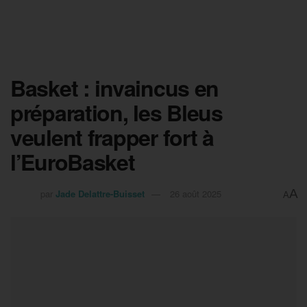
Basket : invaincus en
préparation, les Bleus
veulent frapper fort à
l’EuroBasket
A
par
Jade Delattre-Buisset
26 août 2025
A