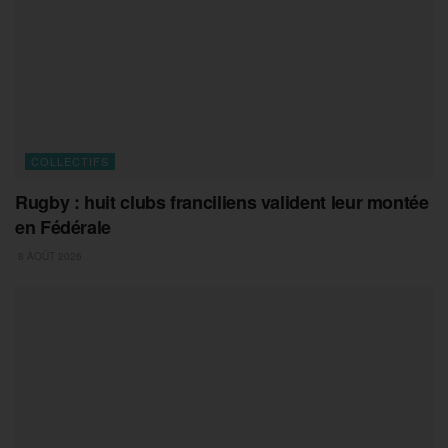
COLLECTIFS
Rugby : huit clubs franciliens valident leur montée
en Fédérale
8 AOÛT 2026