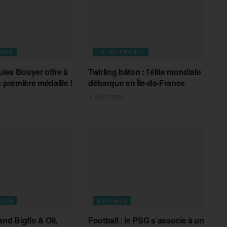
ANCE
ILE-DE-FRANCE
ules Bouyer offre à
Twirling bâton : l’élite mondiale
 première médaille !
débarque en Île-de-France
6 AOÛT 2026
ANCE
BUSINESS
nd Bigflo & Oli,
Football : le PSG s’associe à un