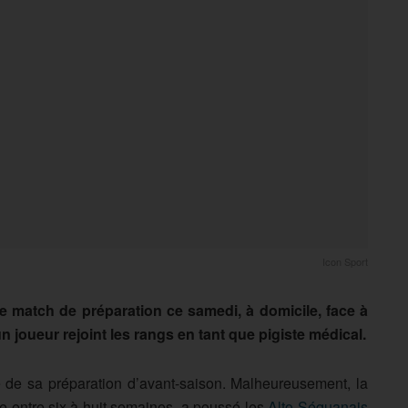
Icon Sport
e match de préparation ce samedi, à domicile, face à
 joueur rejoint les rangs en tant que pigiste médical.
e de sa préparation d’avant-saison. Malheureusement, la
le entre six à huit semaines, a poussé les
Alto-Séquanais