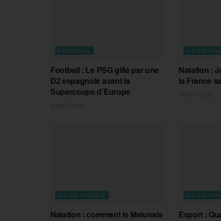
FOOTBALL
ILE-DE-FR
Football : Le PSG giflé par une
Natation : J
D2 espagnole avant la
la France sa
Supercoupe d’Europe
6 AOÛT 2026
6 AOÛT 2026
ILE-DE-FRANCE
ILE-DE-FR
Natation : comment le Melunais
Esport : Qua