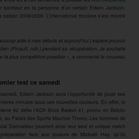
leur bonheur en la personne d’un certain Edwin Jackson,
a saison 2008/2009. L’international tricolore s’est montré
eaucoup aidé à mes débuts et aujourd’hui j’espère pouvoir
tien (Pinault, ndlr.) pendant sa récupération. Je souhaite
e la plus compétitive possible »
, a commenté le nouveau
emier test ce samedi
samedi, Edwin Jackson aura l’opportunité de jouer ses
mières minutes sous ses nouvelles couleurs. En effet, le
terre 92 défie l’ADA Blois Basket 41, promu en Betclic
te, au Palais des Sports Maurice Thorez. Les hommes de
cal Donnadieu joueront ainsi leur seul et unique match
préparation face aux joueurs de Mickaël Hay, qu’ils