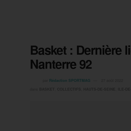
Basket : Dernière l
Nanterre 92
par
Rédaction SPORTMAG
27 août 2022
dans
BASKET
,
COLLECTIFS
,
HAUTS-DE-SEINE
,
ILE-D