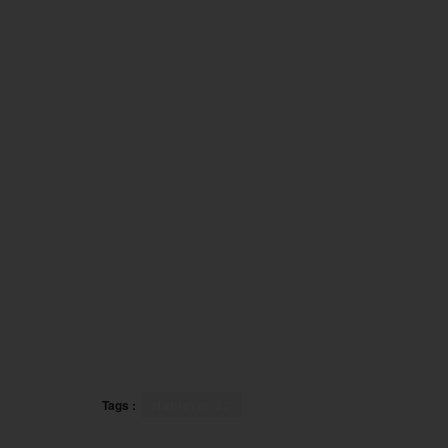
Tags :
Nanterre 92