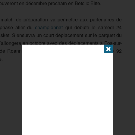
rouveront en décembre prochain en Betclic Elite.
match de préparation va permettre aux partenaires de
 phase aller du
championnat
qui débute le samedi 24
ket. S’ensuivra un court déplacement sur le parquet du
g s’allongera en octobre avec des déplacements à Fos-sur-
✖
 de Roanne et Gravelines. A noter que le Nanterre 92
s.