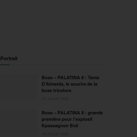
Portrait
Boxe – PALATINA 8 : Tania
D’Almeida, le sourire de la
boxe tricolore
31 JUILLET 2026
Boxe – PALATINA 8 : grande
première pour l’explosif
Kpassagnon Boli
30 JUILLET 2026