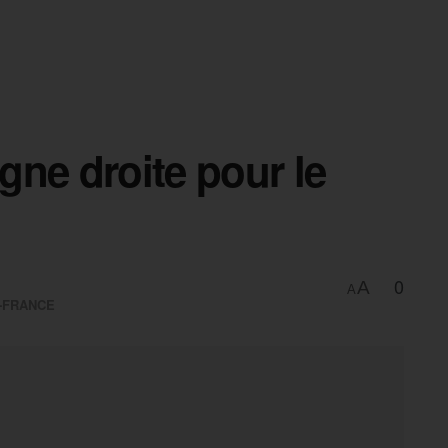
igne droite pour le
0
A
A
E-FRANCE