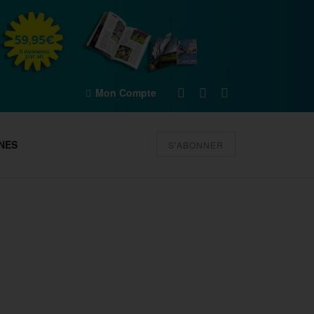
Mon Compte
NES
S'ABONNER