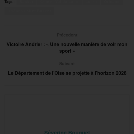
Tags :
Basket
Centre-Val de Loire
Loiret
Orléans
Orléans Loiret Basket
Précedent
Victoire Andrier : « Une nouvelle manière de voir mon
sport »
Suivant
Le Département de l’Oise se projette à l’horizon 2028
Séverine Bouquet