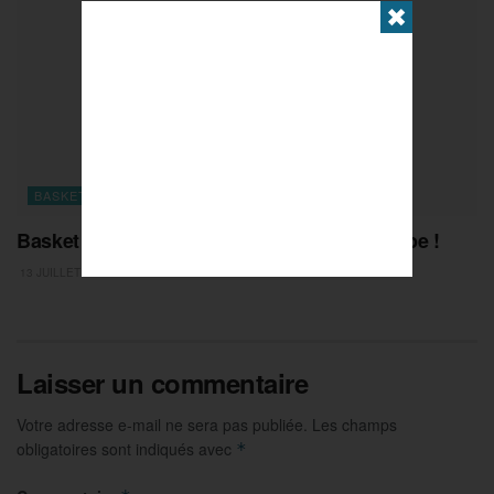
✖
BASKET
Basket : les Bleuettes au sommet de l’Europe !
13 JUILLET 2026
Laisser un commentaire
Votre adresse e-mail ne sera pas publiée.
Les champs
obligatoires sont indiqués avec
*