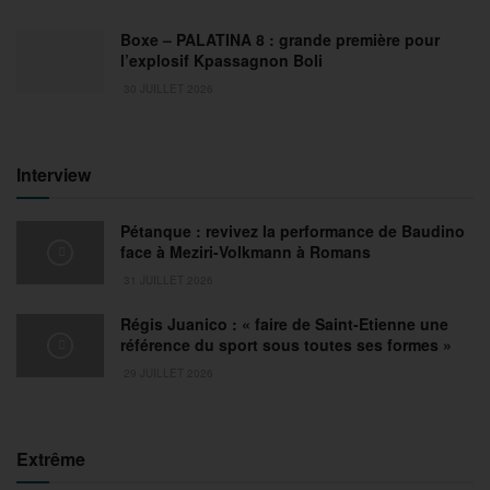
Boxe – PALATINA 8 : grande première pour
l’explosif Kpassagnon Boli
30 JUILLET 2026
Interview
Pétanque : revivez la performance de Baudino
face à Meziri-Volkmann à Romans
31 JUILLET 2026
Régis Juanico : « faire de Saint-Etienne une
référence du sport sous toutes ses formes »
29 JUILLET 2026
Extrême