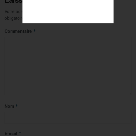
Votre adresse e-mail ne sera pas publiée.
Les champs
obligatoires sont indiqués avec
*
Commentaire
*
Nom
*
E-mail
*