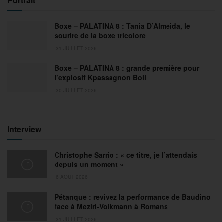
Portrait
Boxe – PALATINA 8 : Tania D’Almeida, le
sourire de la boxe tricolore
31 JUILLET 2026
Boxe – PALATINA 8 : grande première pour
l’explosif Kpassagnon Boli
30 JUILLET 2026
Interview
Christophe Sarrio : « ce titre, je l’attendais
depuis un moment »
6 AOÛT 2026
Pétanque : revivez la performance de Baudino
face à Meziri-Volkmann à Romans
31 JUILLET 2026