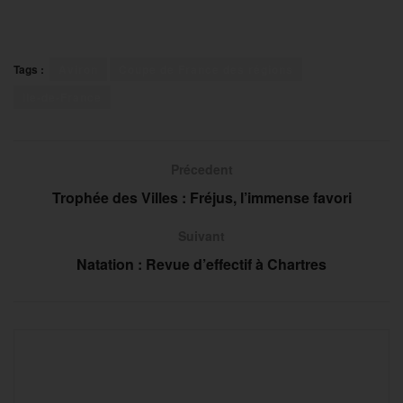
Tags :
Aviron
Coupe de France des régions
Ile-de-France
Précedent
Trophée des Villes : Fréjus, l’immense favori
Suivant
Natation : Revue d’effectif à Chartres