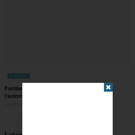
BUSINESS
✖
Football : le PSG s’associe à un géant de
l’automobile
5 AOÛT 2026
Laisser un commentaire