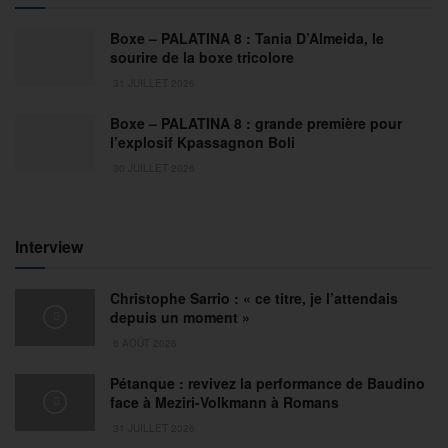
Boxe – PALATINA 8 : Tania D’Almeida, le
sourire de la boxe tricolore
31 JUILLET 2026
Boxe – PALATINA 8 : grande première pour
l’explosif Kpassagnon Boli
30 JUILLET 2026
Interview
Christophe Sarrio : « ce titre, je l’attendais
depuis un moment »
6 AOÛT 2026
Pétanque : revivez la performance de Baudino
face à Meziri-Volkmann à Romans
31 JUILLET 2026