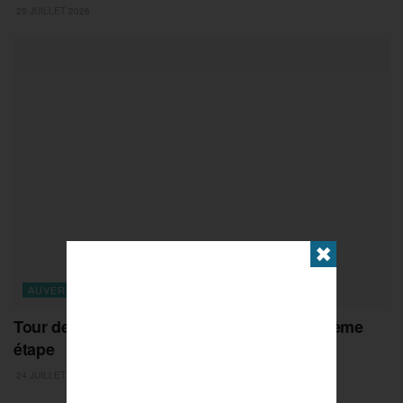
25 JUILLET 2026
✖
AUVERGNE-RHONE-ALPES
Tour de France 2026 : présentation de la 19ème
étape
24 JUILLET 2026