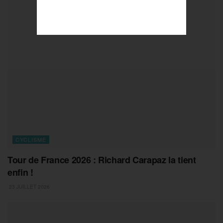
CYCLISME
Tour de France 2026 : Richard Carapaz la tient
enfin !
23 JUILLET 2026