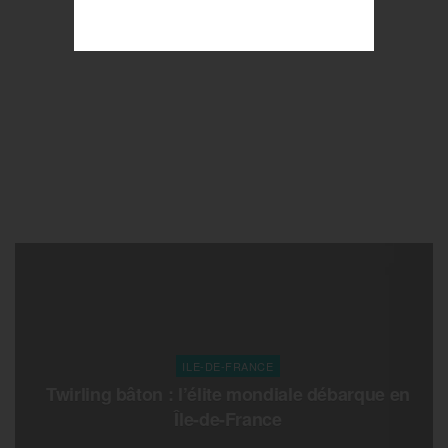
ILE-DE-FRANCE
Twirling bâton : l’élite mondiale débarque en
Île-de-France