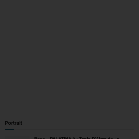
Portrait
Boxe – PALATINA 8 : Tania D’Almeida, le