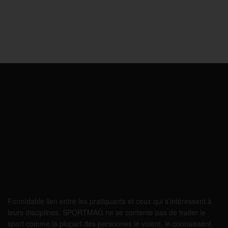
Formidable lien entre les pratiquants et ceux qui s’intéressent à
leurs disciplines, SPORTMAG ne se contente pas de traiter le
sport comme la plupart des personnes le voient, le connaissent,