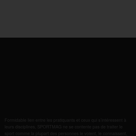
Formidable lien entre les pratiquants et ceux qui s’intéressent à
leurs disciplines, SPORTMAG ne se contente pas de traiter le
sport comme la plupart des personnes le voient, le connaissent,