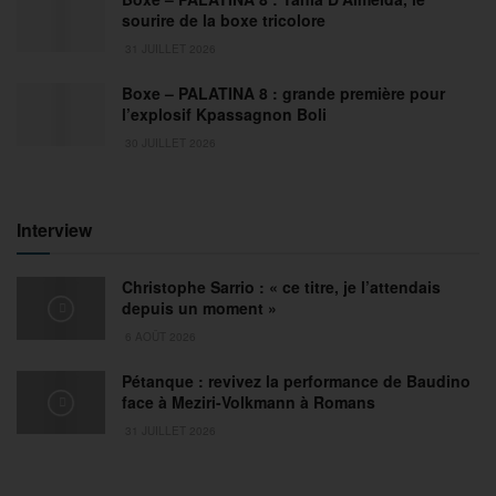
sourire de la boxe tricolore
31 JUILLET 2026
Boxe – PALATINA 8 : grande première pour
l’explosif Kpassagnon Boli
30 JUILLET 2026
Interview
Christophe Sarrio : « ce titre, je l’attendais
depuis un moment »
6 AOÛT 2026
Pétanque : revivez la performance de Baudino
face à Meziri-Volkmann à Romans
31 JUILLET 2026