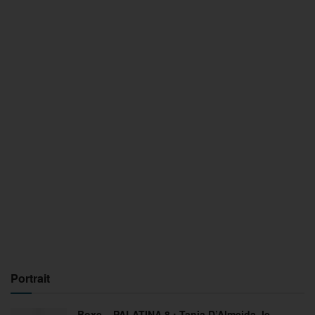
Portrait
Boxe – PALATINA 8 : Tania D’Almeida, le