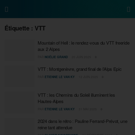
Étiquette :
VTT
Mountain of Hell : le rendez-vous du VTT freeride
aux 2 Alpes
PAR
NOÉLIE GRAND
20 JUIN 2025
0
VTT : Montgenèvre, grand final de l’Alps Epic
PAR
ETIENNE LE VAN KY
12 JUIN 2025
0
VTT : les Chemins du Soleil illuminent les
Hautes-Alpes
PAR
ETIENNE LE VAN KY
31 MAI 2025
0
2024 dans le rétro : Pauline Ferrand-Prévot, une
reine tant attendue