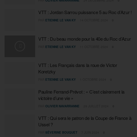
PAR
OLIVIER NAVARRANNE
24 DÉCEMBRE 2024
0
VTT : Jordan Sarrou puissance 5 au Roc d’Azur !
PAR
ETIENNE LE VAN KY
14 OCTOBRE 2024
0
VTT : Du beau monde pour la 40e du Roc d’Azur
PAR
ETIENNE LE VAN KY
11 OCTOBRE 2024
0
VTT : Les Français dans la roue de Victor
Koretzky
PAR
ETIENNE LE VAN KY
1 OCTOBRE 2024
0
Pauline Ferrand-Prévot : « C’est clairement la
victoire d’une vie »
PAR
OLIVIER NAVARRANNE
29 JUILLET 2024
0
VTT : Qui sera le patron de la Coupe de France à
Ussel ?
PAR
SÉVERINE BOUQUET
7 JUIN 2024
0