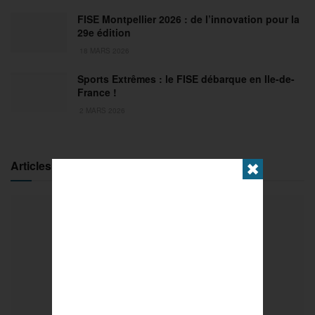
FISE Montpellier 2026 : de l’innovation pour la
29e édition
18 MARS 2026
Sports Extrêmes : le FISE débarque en Ile-de-
France !
2 MARS 2026
Articles populaires
✖