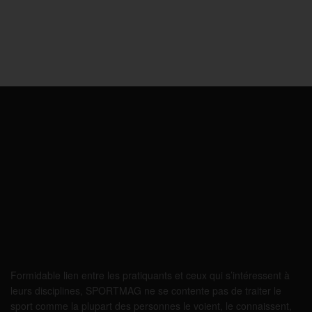
Formidable lien entre les pratiquants et ceux qui s’intéressent à
leurs disciplines, SPORTMAG ne se contente pas de traiter le
sport comme la plupart des personnes le voient, le connaissent,