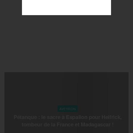
AVEYRON
Pétanque : le sacre à Espalion pour Helfrick,
tombeur de la France et Madagascar !