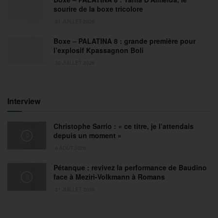
sourire de la boxe tricolore
31 JUILLET 2026
Boxe – PALATINA 8 : grande première pour
l’explosif Kpassagnon Boli
30 JUILLET 2026
Interview
Christophe Sarrio : « ce titre, je l’attendais
depuis un moment »
6 AOÛT 2026
Pétanque : revivez la performance de Baudino
face à Meziri-Volkmann à Romans
31 JUILLET 2026