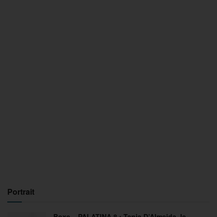
Portrait
Boxe – PALATINA 8 : Tania D’Almeida, le