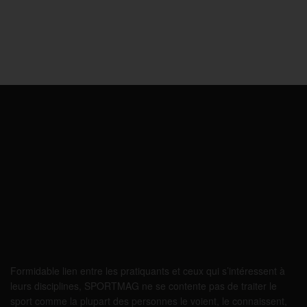
Formidable lien entre les pratiquants et ceux qui s’intéressent à
leurs disciplines, SPORTMAG ne se contente pas de traiter le
sport comme la plupart des personnes le voient, le connaissent,