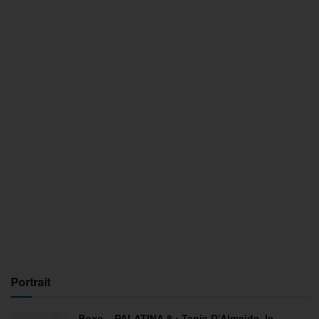
Portrait
Boxe – PALATINA 8 : Tania D’Almeida, le