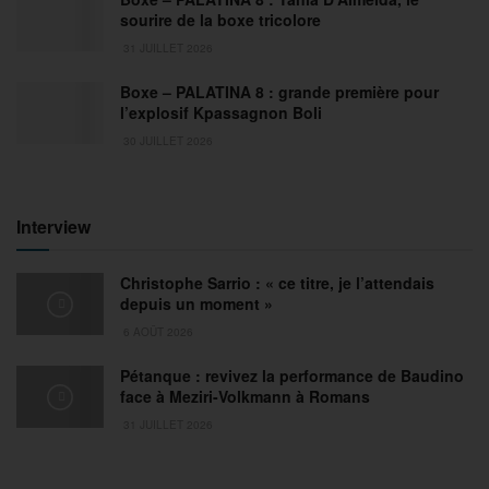
sourire de la boxe tricolore
31 JUILLET 2026
Boxe – PALATINA 8 : grande première pour
l’explosif Kpassagnon Boli
30 JUILLET 2026
Interview
Christophe Sarrio : « ce titre, je l’attendais
depuis un moment »
6 AOÛT 2026
Pétanque : revivez la performance de Baudino
face à Meziri-Volkmann à Romans
31 JUILLET 2026