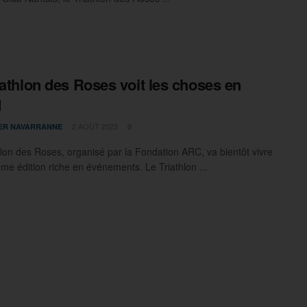
iathlon des Roses voit les choses en
d
2 AOÛT 2023
IER NAVARRANNE
0
hlon des Roses, organisé par la Fondation ARC, va bientôt vivre
ème édition riche en événements. Le Triathlon ...