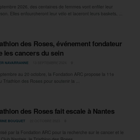
ptembre 2026, des centaines de femmes vont enfiler leur
on. Elles enfourcheront leur vélo et laceront leurs baskets, ...
iathlon des Roses, événement fondateur
e les cancers du sein
13 SEPTEMBRE 2024
IER NAVARRANNE
0
ptembre au 20 octobre, la Fondation ARC propose la 11e
u Triathlon des Roses pour soutenir la ...
iathlon des Roses fait escale à Nantes
22 OCTOBRE 2023
RINE BOUQUET
0
isé par la Fondation ARC pour la recherche sur le cancer et le
 Club Nantais, le Triathlon des Roses ...