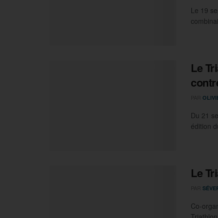
Le 19 se
combinais
Le Tr
contr
PAR
OLIV
Du 21 se
édition d
Le Tr
PAR
SÉVE
Co-organ
Triathlon