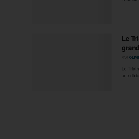
Le Tr
gran
PAR
OLIV
Le Triat
une dixi