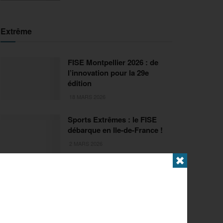
Extrême
FISE Montpellier 2026 : de
l’innovation pour la 29e
édition
18 MARS 2026
Sports Extrêmes : le FISE
débarque en Ile-de-France !
2 MARS 2026
✖
Articles populaires