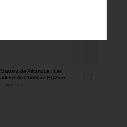
Masters de Pétanque : Les
adieux de Christian Fazzino
0 PARTAGES