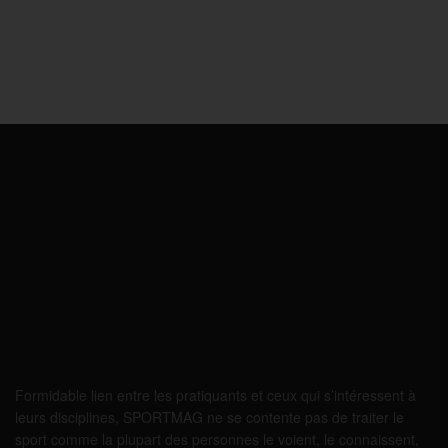
Formidable lien entre les pratiquants et ceux qui s’intéressent à
leurs disciplines, SPORTMAG ne se contente pas de traiter le
sport comme la plupart des personnes le voient, le connaissent,