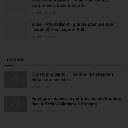
sourire de la boxe tricolore
31 JUILLET 2026
Boxe – PALATINA 8 : grande première pour
l’explosif Kpassagnon Boli
30 JUILLET 2026
Interview
Christophe Sarrio : « ce titre, je l’attendais
depuis un moment »
6 AOÛT 2026
Pétanque : revivez la performance de Baudino
face à Meziri-Volkmann à Romans
31 JUILLET 2026