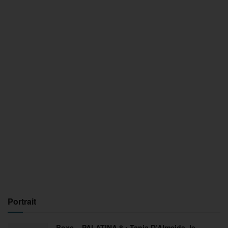
Portrait
Boxe – PALATINA 8 : Tania D’Almeida, le