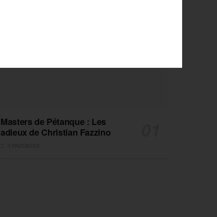
Masters de Pétanque : Les
adieux de Christian Fazzino
0 PARTAGES