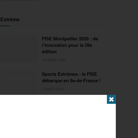
Extrême
FISE Montpellier 2026 : de
l’innovation pour la 29e
édition
18 MARS 2026
Sports Extrêmes : le FISE
débarque en Ile-de-France !
2 MARS 2026
✖
Articles populaires