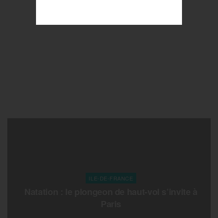
ILE-DE-FRANCE
Natation : le plongeon de haut-vol s’invite à
Paris