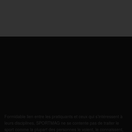
Formidable lien entre les pratiquants et ceux qui s’intéressent à
leurs disciplines, SPORTMAG ne se contente pas de traiter le
sport comme la plupart des personnes le voient, le connaissent,