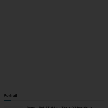
Portrait
Boxe – PALATINA 8 : Tania D’Almeida, le