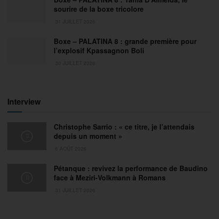
sourire de la boxe tricolore
31 JUILLET 2026
Boxe – PALATINA 8 : grande première pour
l’explosif Kpassagnon Boli
30 JUILLET 2026
Interview
Christophe Sarrio : « ce titre, je l’attendais
depuis un moment »
6 AOÛT 2026
Pétanque : revivez la performance de Baudino
face à Meziri-Volkmann à Romans
31 JUILLET 2026