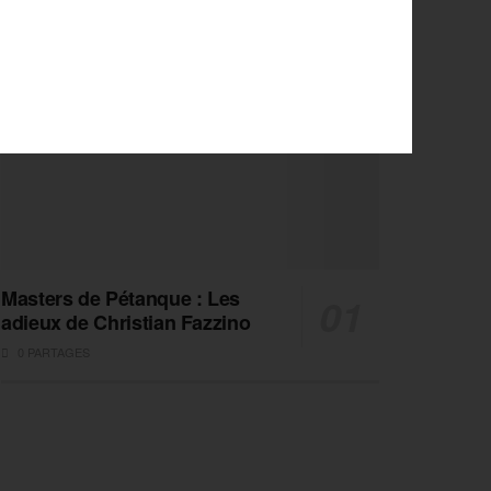
Masters de Pétanque : Les
adieux de Christian Fazzino
0 PARTAGES