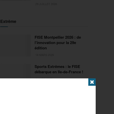
29 JUILLET 2026
Extrême
FISE Montpellier 2026 : de
l’innovation pour la 29e
édition
18 MARS 2026
Sports Extrêmes : le FISE
débarque en Ile-de-France !
2 MARS 2026
✖
Articles populaires