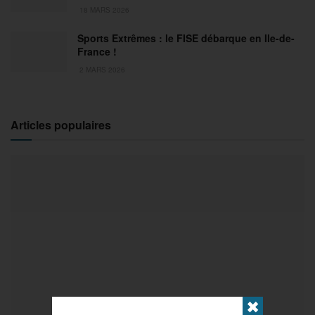
18 MARS 2026
Sports Extrêmes : le FISE débarque en Ile-de-
France !
2 MARS 2026
Articles populaires
✖