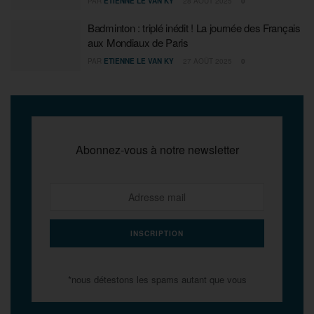
PAR
ETIENNE LE VAN KY
28 AOÛT 2025
0
Badminton : triplé inédit ! La journée des Français
aux Mondiaux de Paris
PAR
ETIENNE LE VAN KY
27 AOÛT 2025
0
Abonnez-vous à notre newsletter
*nous détestons les spams autant que vous