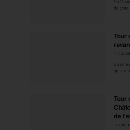
De Vichy
de cette
Tour 
reva
PAR
OLIV
Du côté 
qui a re
Tour d
Châte
de l’e
PAR
SOLA