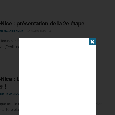
-Nice : présentation de la 2e étape
10 MARS 2025
IER NAVARRANNE
0
, focus sur la 2e étape de Paris-Nice, avec 183,9km entre
✖
n (Yvelines) et Bellegarde (Loiret). Le parcours Des ...
-Nice : La première étape pour Tim
r !
9 MARS 2025
NE LE VAN KY
0
t que tout le monde au sprint, le champion d’Europe Tim Merlier
la 1ère étape de Paris-Nice et ...