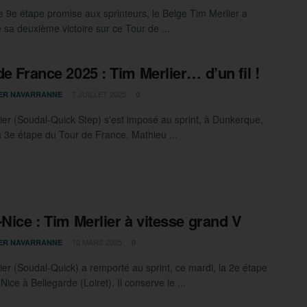
 9e étape promise aux sprinteurs, le Belge Tim Merlier a
 sa deuxième victoire sur ce Tour de ...
de France 2025 : Tim Merlier… d’un fil !
7 JUILLET 2025
IER NAVARRANNE
0
ier (Soudal-Quick Step) s'est imposé au sprint, à Dunkerque,
la 3e étape du Tour de France. Mathieu ...
-Nice : Tim Merlier à vitesse grand V
10 MARS 2025
IER NAVARRANNE
0
ier (Soudal-Quick) a remporté au sprint, ce mardi, la 2e étape
Nice à Bellegarde (Loiret). Il conserve le ...