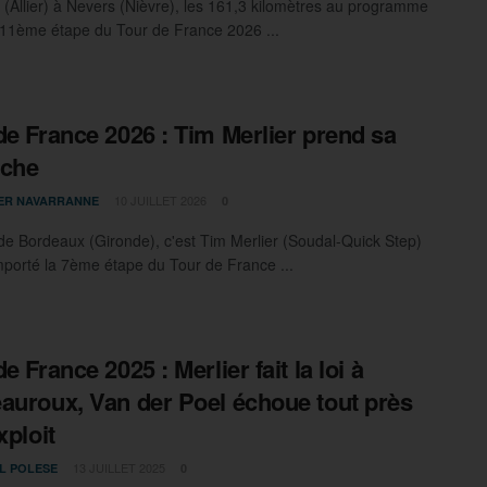
 (Allier) à Nevers (Nièvre), les 161,3 kilomètres au programme
 11ème étape du Tour de France 2026 ...
de France 2026 : Tim Merlier prend sa
nche
10 JUILLET 2026
IER NAVARRANNE
0
de Bordeaux (Gironde), c'est Tim Merlier (Soudal-Quick Step)
mporté la 7ème étape du Tour de France ...
e France 2025 : Merlier fait la loi à
auroux, Van der Poel échoue tout près
xploit
13 JUILLET 2025
L POLESE
0