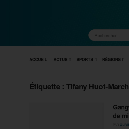
ACCUEIL
ACTUS
SPORTS
RÉGIONS
Étiquette :
Tifany Huot-Marc
Gangw
de mi
PAR
OLIV