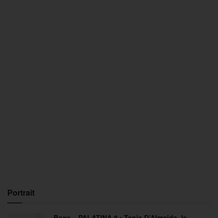
Portrait
Boxe – PALATINA 8 : Tania D’Almeida, le