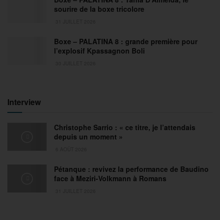
sourire de la boxe tricolore
31 JUILLET 2026
Boxe – PALATINA 8 : grande première pour
l’explosif Kpassagnon Boli
30 JUILLET 2026
Interview
Christophe Sarrio : « ce titre, je l’attendais
depuis un moment »
6 AOÛT 2026
Pétanque : revivez la performance de Baudino
face à Meziri-Volkmann à Romans
31 JUILLET 2026