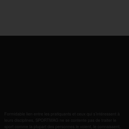
Formidable lien entre les pratiquants et ceux qui s’intéressent à
leurs disciplines, SPORTMAG ne se contente pas de traiter le
sport comme la plupart des personnes le voient, le connaissent,