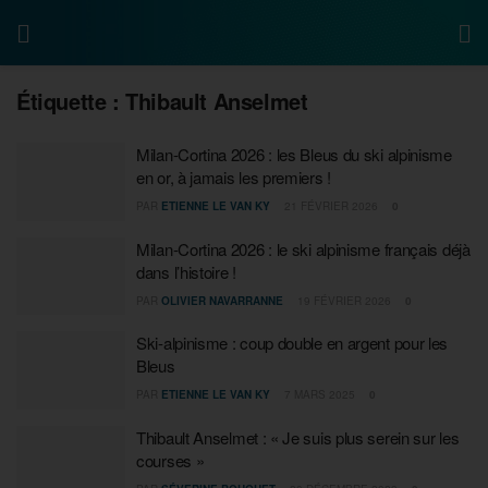
Étiquette :
Thibault Anselmet
Milan-Cortina 2026 : les Bleus du ski alpinisme
en or, à jamais les premiers !
PAR
ETIENNE LE VAN KY
21 FÉVRIER 2026
0
Milan-Cortina 2026 : le ski alpinisme français déjà
dans l’histoire !
PAR
OLIVIER NAVARRANNE
19 FÉVRIER 2026
0
Ski-alpinisme : coup double en argent pour les
Bleus
PAR
ETIENNE LE VAN KY
7 MARS 2025
0
Thibault Anselmet : « Je suis plus serein sur les
courses »