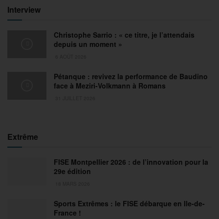
Interview
Christophe Sarrio : « ce titre, je l’attendais
depuis un moment »
6 AOÛT 2026
Pétanque : revivez la performance de Baudino
face à Meziri-Volkmann à Romans
31 JUILLET 2026
Extrême
FISE Montpellier 2026 : de l’innovation pour la
29e édition
18 MARS 2026
Sports Extrêmes : le FISE débarque en Ile-de-
France !