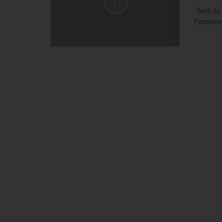
Sorti du
Forcémen