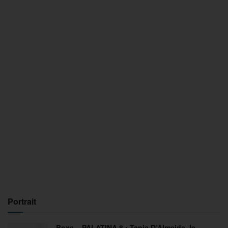
Portrait
Boxe – PALATINA 8 : Tania D’Almeida, le