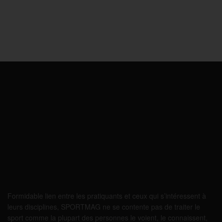
Formidable lien entre les pratiquants et ceux qui s’intéressent à
leurs disciplines, SPORTMAG ne se contente pas de traiter le
sport comme la plupart des personnes le voient, le connaissent,