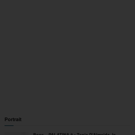
Portrait
Boxe – PALATINA 8 : Tania D’Almeida, le