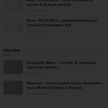
sourire de la boxe tricolore
31 JUILLET 2026
Boxe – PALATINA 8 : grande première pour
l’explosif Kpassagnon Boli
30 JUILLET 2026
Interview
Christophe Sarrio : « ce titre, je l’attendais
depuis un moment »
6 AOÛT 2026
Pétanque : revivez la performance de Baudino
face à Meziri-Volkmann à Romans
31 JUILLET 2026