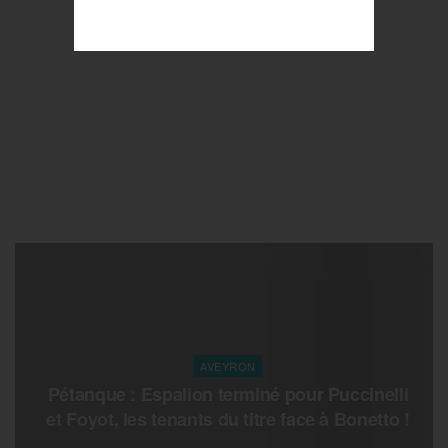
AVEYRON
Pétanque : Espalion terminé pour Puccinelli
et Foyot, les tenants du titre face à Bonetto !