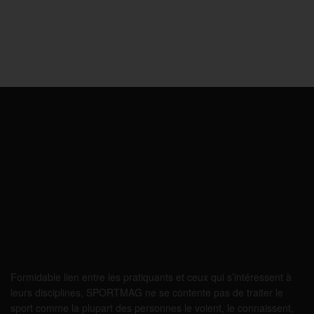
Formidable lien entre les pratiquants et ceux qui s’intéressent à
leurs disciplines, SPORTMAG ne se contente pas de traiter le
sport comme la plupart des personnes le voient, le connaissent,